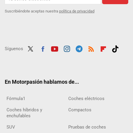
Suscribiéndote aceptas nuestra
política de privacidad
Síguenos
Twit
Fac
Yout
Inst
Tele
RSS
Flip
Tikt
ter
ebo
ube
agra
gra
boar
ok
ok
m
m
d
En Motorpasión hablamos de...
Fórmula1
Coches eléctricos
Coches híbridos y
Compactos
enchufables
SUV
Pruebas de coches