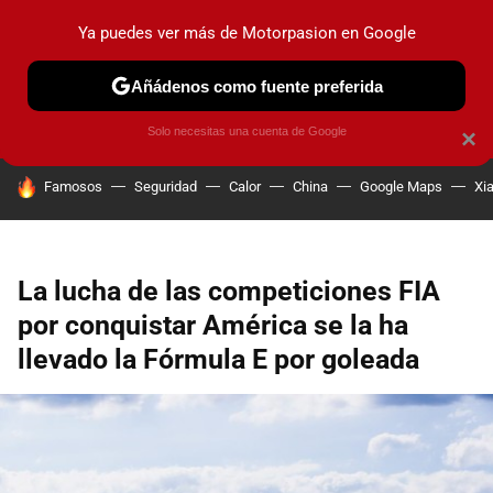
Ya puedes ver más de Motorpasion en Google
PRUEBAS
COCHES ELÉCTRICOS
OBSERVATORIO
F1
Añádenos como fuente preferida
Solo necesitas una cuenta de Google
×
HOY SE HABLA DE
Famosos
Seguridad
Calor
China
Google Maps
Xi
La lucha de las competiciones FIA
por conquistar América se la ha
llevado la Fórmula E por goleada