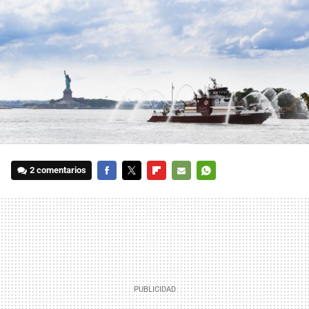
2 comentarios
FACEBOOK
TWITTER
FLIPBOARD
E-
WHATSAPP
MAIL