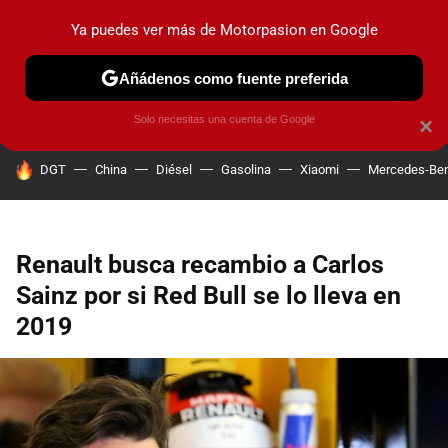
Ya puedes ver más de Motorpasion en Google
PRUEBAS
COCHES ELÉCTRICOS
OBSERVATORIO
F1
Añádenos como fuente preferida
Solo necesitas una cuenta de Google
×
HOY SE HABLA DE
DGT
China
Diésel
Gasolina
Xiaomi
Mercedes-Be
Renault busca recambio a Carlos
Sainz por si Red Bull se lo lleva en
2019