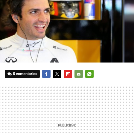
5 comentarios
FACEBOOK
TWITTER
FLIPBOARD
E-
WHATSAPP
MAIL