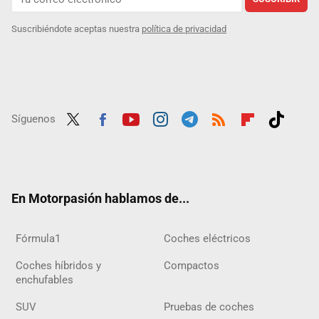
Suscribiéndote aceptas nuestra
política de privacidad
Síguenos
Twit
Fac
Yout
Inst
Tele
RSS
Flip
Tikt
ter
ebo
ube
agra
gra
boar
ok
ok
m
m
d
En Motorpasión hablamos de...
Fórmula1
Coches eléctricos
Coches híbridos y
Compactos
enchufables
SUV
Pruebas de coches