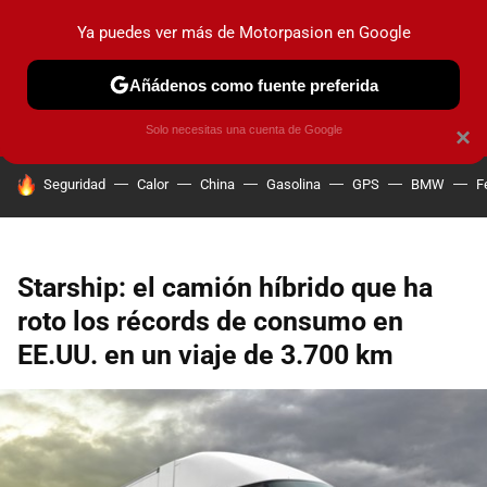
Ya puedes ver más de Motorpasion en Google
PRUEBAS
COCHES ELÉCTRICOS
OBSERVATORIO
F1
Añádenos como fuente preferida
Solo necesitas una cuenta de Google
×
HOY SE HABLA DE
Seguridad
Calor
China
Gasolina
GPS
BMW
F
Starship: el camión híbrido que ha
roto los récords de consumo en
EE.UU. en un viaje de 3.700 km