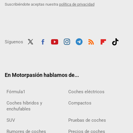
Suscribiéndote aceptas nuestra
política de privacidad
Síguenos
Twit
Fac
Yout
Inst
Tele
RSS
Flip
Tikt
ter
ebo
ube
agra
gra
boar
ok
ok
m
m
d
En Motorpasión hablamos de...
Fórmula1
Coches eléctricos
Coches híbridos y
Compactos
enchufables
SUV
Pruebas de coches
Rumores de coches
Precios de coches