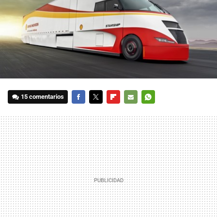
15 comentarios
FACEBOOK
TWITTER
FLIPBOARD
E-
WHATSAPP
MAIL