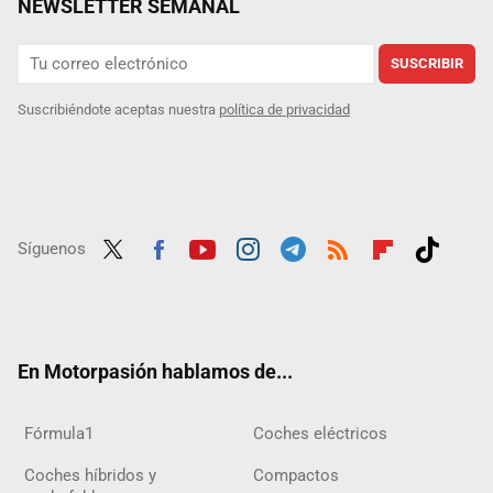
NEWSLETTER SEMANAL
SUSCRIBIR
Suscribiéndote aceptas nuestra
política de privacidad
Síguenos
Twit
Fac
Yout
Inst
Tele
RSS
Flip
Tikt
ter
ebo
ube
agra
gra
boar
ok
ok
m
m
d
En Motorpasión hablamos de...
Fórmula1
Coches eléctricos
Coches híbridos y
Compactos