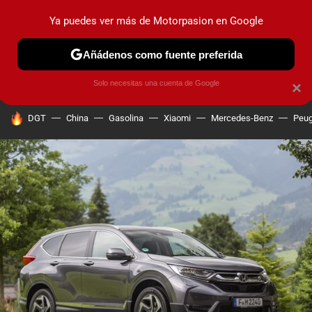
Ya puedes ver más de Motorpasion en Google
PRUEBAS
COCHES ELÉCTRICOS
OBSERVATORIO
F1
Añádenos como fuente preferida
Solo necesitas una cuenta de Google
×
HOY SE HABLA DE
DGT
China
Gasolina
Xiaomi
Mercedes-Benz
Peug