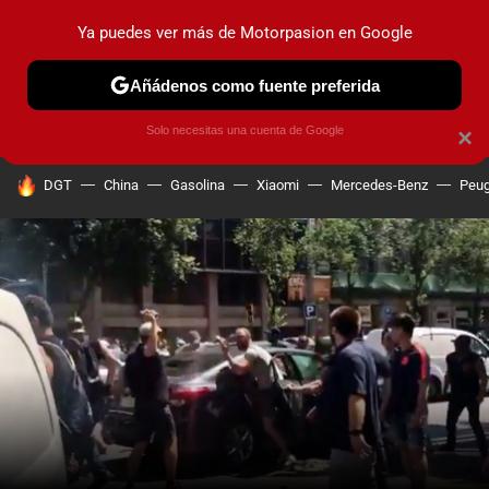
Ya puedes ver más de Motorpasion en Google
PRUEBAS
COCHES ELÉCTRICOS
OBSERVATORIO
F1
Añádenos como fuente preferida
Solo necesitas una cuenta de Google
×
HOY SE HABLA DE
DGT
China
Gasolina
Xiaomi
Mercedes-Benz
Peug