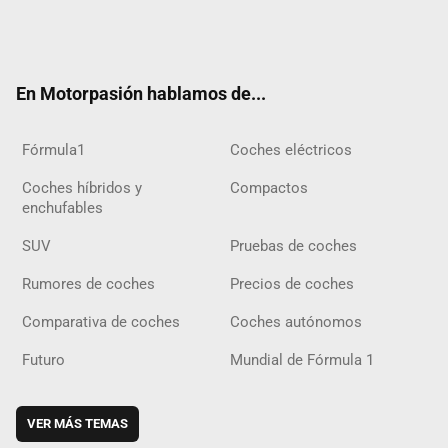
Twit
Fac
Yout
Inst
Tele
RSS
Flip
Tikt
ter
ebo
ube
agra
gra
boar
ok
ok
m
m
d
En Motorpasión hablamos de...
Fórmula1
Coches eléctricos
Coches híbridos y
Compactos
enchufables
SUV
Pruebas de coches
Rumores de coches
Precios de coches
Comparativa de coches
Coches autónomos
Futuro
Mundial de Fórmula 1
VER MÁS TEMAS