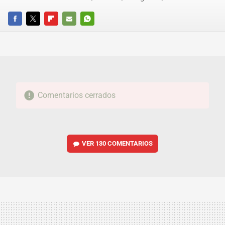
FACEBOOK
TWITTER
FLIPBOARD
E-
WHATSAPP
MAIL
Comentarios cerrados
VER
130 COMENTARIOS