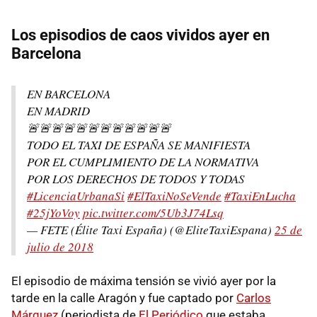
Los episodios de caos vividos ayer en
Barcelona
EN BARCELONA
EN MADRID
🚨🚨🚨🚨🚨🚨🚨🚨🚨🚨🚨🚨
TODO EL TAXI DE ESPAÑA SE MANIFIESTA
POR EL CUMPLIMIENTO DE LA NORMATIVA
POR LOS DERECHOS DE TODOS Y TODAS
#LicenciaUrbanaSi
#ElTaxiNoSeVende
#TaxiEnLucha
#25jYoVoy
pic.twitter.com/5Ub3J74Lsq
— FETE (Élite Taxi España) (@EliteTaxiEspana)
25 de
julio de 2018
El episodio de máxima tensión se vivió ayer por la
tarde en la calle Aragón y fue captado por
Carlos
Márquez
(periodista de
El Periódico
que estaba