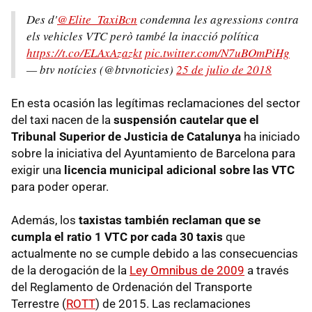
Des d'
@Elite_TaxiBcn
condemna les agressions contra
els vehicles VTC però també la inacció política
https://t.co/ELAxAzazkt
pic.twitter.com/N7uBOmPiHg
— btv notícies (@btvnoticies)
25 de julio de 2018
En esta ocasión las legítimas reclamaciones del sector
del taxi nacen de la
suspensión cautelar que el
Tribunal Superior de Justicia de Catalunya
ha iniciado
sobre la iniciativa del Ayuntamiento de Barcelona para
exigir una
licencia municipal adicional sobre las VTC
para poder operar.
Además, los
taxistas también reclaman que se
cumpla el ratio 1 VTC por cada 30 taxis
que
actualmente no se cumple debido a las consecuencias
de la derogación de la
Ley Omnibus de 2009
a través
del Reglamento de Ordenación del Transporte
Terrestre (
ROTT
) de 2015. Las reclamaciones