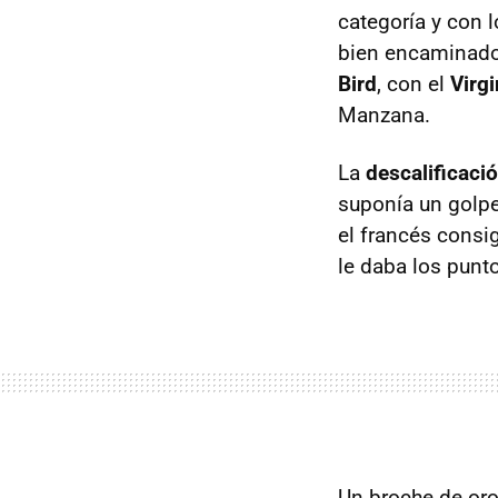
categoría y con 
bien encaminado 
Bird
, con el
Virg
Manzana.
La
descalificaci
suponía un golpe
el francés consi
le daba los punt
Un broche de oro