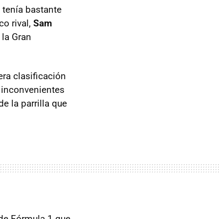
 tenía bastante
o rival,
Sam
 la Gran
ra clasificación
s inconvenientes
de la parrilla que
 de Fórmula 1 que