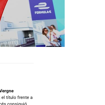
 Vergne
k
el título frente a
ncés consiguió