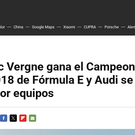
lor
China
Google Maps
Xiaomi
CUPRA
Porsche
Ale
ic Vergne gana el Campeon
8 de Fórmula E y Audi se 
por equipos
FACEBOOK
TWITTER
FLIPBOARD
E-
MAIL