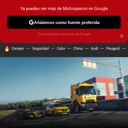
Ya puedes ver más de Motorpasion en Google
MENÚ
NUEVO
Añádenos como fuente preferida
PRUEBAS
COCHES ELÉCTRICOS
OBSERVATORIO
F1
Solo necesitas una cuenta de Google
×
HOY SE HABLA DE
Camper
Seguridad
Calor
China
Audi
Peugeot