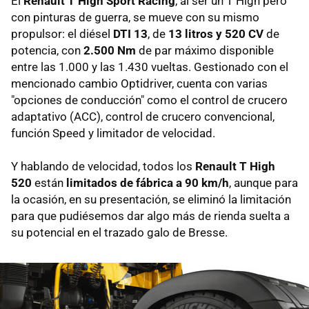
El
Renault T High Sport Racing
, al ser un T High pero
con pinturas de guerra, se mueve con su mismo
propulsor: el diésel
DTI 13
, de
13 litros y 520 CV
de
potencia, con
2.500 Nm
de par máximo disponible
entre las 1.000 y las 1.430 vueltas. Gestionado con el
mencionado cambio Optidriver, cuenta con varias
"opciones de conducción" como el control de crucero
adaptativo (ACC), control de crucero convencional,
función Speed y limitador de velocidad.
Y hablando de velocidad, todos los
Renault T High
520
están
limitados de fábrica a 90 km/h
, aunque para
la ocasión, en su presentación, se eliminó la limitación
para que pudiésemos dar algo más de rienda suelta a
su potencial en el trazado galo de Bresse.