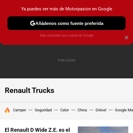
Ya puedes ver más de Motorpasion en Google
PRUEBAS
COCHES ELÉCTRICOS
OBSERVATORIO
F1
Añádenos como fuente preferida
Solo necesitas una cuenta de Google
×
Renault Trucks
HOY SE HABLA DE
Camper
Seguridad
Calor
China
Diésel
Google M
El Renault D Wide Z.E. es el