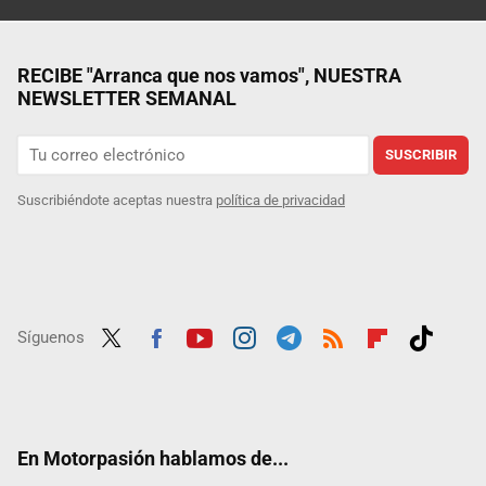
RECIBE "Arranca que nos vamos", NUESTRA
NEWSLETTER SEMANAL
SUSCRIBIR
Suscribiéndote aceptas nuestra
política de privacidad
Síguenos
Twit
Fac
Yout
Inst
Tele
RSS
Flip
Tikt
ter
ebo
ube
agra
gra
boar
ok
ok
m
m
d
En Motorpasión hablamos de...