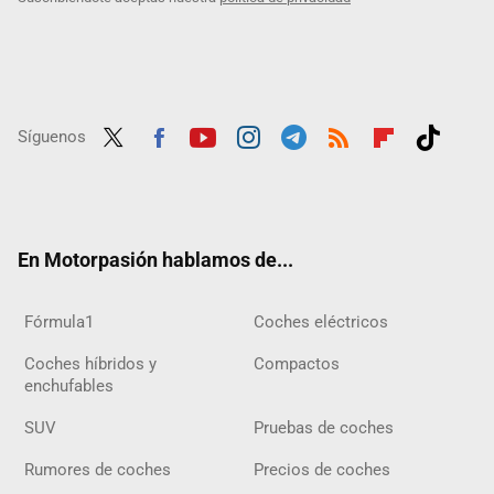
Síguenos
Twit
Fac
Yout
Inst
Tele
RSS
Flip
Tikt
ter
ebo
ube
agra
gra
boar
ok
ok
m
m
d
En Motorpasión hablamos de...
Fórmula1
Coches eléctricos
Coches híbridos y
Compactos
enchufables
SUV
Pruebas de coches
Rumores de coches
Precios de coches