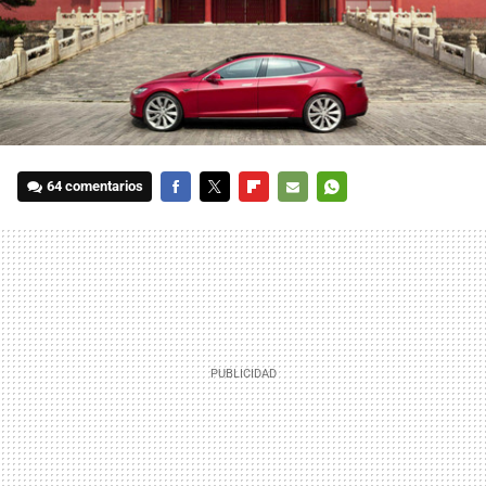
64 comentarios
FACEBOOK
TWITTER
FLIPBOARD
E-
WHATSAPP
MAIL