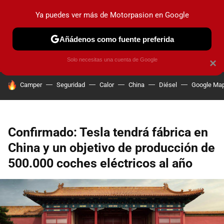
Ya puedes ver más de Motorpasion en Google
PRUEBAS
COCHES ELÉCTRICOS
OBSERVATORIO
F1
Añádenos como fuente preferida
Solo necesitas una cuenta de Google
×
HOY SE HABLA DE
Camper
Seguridad
Calor
China
Diésel
Google Ma
Confirmado: Tesla tendrá fábrica en
China y un objetivo de producción de
500.000 coches eléctricos al año