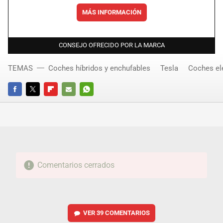
MÁS INFORMACIÓN
CONSEJO OFRECIDO POR LA MARCA
TEMAS
Coches híbridos y enchufables
Tesla
Coches el
FACEBOOK
TWITTER
FLIPBOARD
E-
WHATSAPP
MAIL
Comentarios cerrados
VER
39 COMENTARIOS