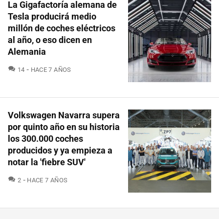
La Gigafactoría alemana de
Tesla producirá medio
millón de coches eléctricos
al año, o eso dicen en
Alemania
COMENTARIOS
14
HACE 7 AÑOS
Volkswagen Navarra supera
por quinto año en su historia
los 300.000 coches
producidos y ya empieza a
notar la 'fiebre SUV'
COMENTARIOS
2
HACE 7 AÑOS