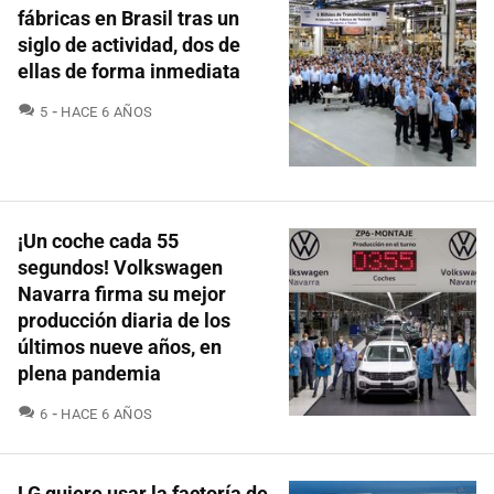
fábricas en Brasil tras un
siglo de actividad, dos de
ellas de forma inmediata
COMENTARIOS
5
HACE 6 AÑOS
¡Un coche cada 55
segundos! Volkswagen
Navarra firma su mejor
producción diaria de los
últimos nueve años, en
plena pandemia
COMENTARIOS
6
HACE 6 AÑOS
LG quiere usar la factoría de