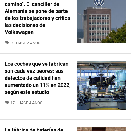
camino". El canciller de
Alemania se pone de parte
de los trabajadores y critica
las decisiones de
Volkswagen
COMENTARIOS
9
HACE 2 AÑOS
Los coches que se fabrican
son cada vez peores: sus
defectos de calidad han
aumentado un 11% en 2022,
según este estudio
COMENTARIOS
17
HACE 4 AÑOS
La fábrica de baterías de