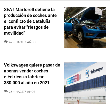
SEAT Martorell detiene la
producción de coches ante
el conflicto de Cataluña
para evitar "riesgos de
movilidad"
COMENTARIOS
42
HACE 7 AÑOS
Volkswagen quiere pasar de
apenas vender coches
eléctricos a fabricar
330.000 al año en 2021
COMENTARIOS
26
HACE 7 AÑOS