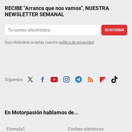
RECIBE "Arranca que nos vamos", NUESTRA
NEWSLETTER SEMANAL
SUSCRIBIR
Suscribiéndote aceptas nuestra
política de privacidad
Síguenos
Twit
Fac
Yout
Inst
Tele
RSS
Flip
Tikt
ter
ebo
ube
agra
gra
boar
ok
ok
m
m
d
En Motorpasión hablamos de...
Fórmula1
Coches eléctricos