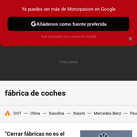
Ya puedes ver más de Motorpasion en Google
PRUEBAS
COCHES ELÉCTRICOS
OBSERVATORIO
F1
Añádenos como fuente preferida
Solo necesitas una cuenta de Google
×
fábrica de coches
HOY SE HABLA DE
DGT
China
Gasolina
Xiaomi
Mercedes-Benz
Peu
"Cerrar fábricas no es el