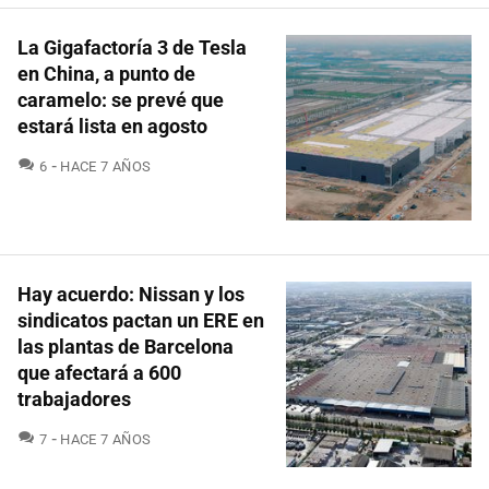
La Gigafactoría 3 de Tesla
en China, a punto de
caramelo: se prevé que
estará lista en agosto
COMENTARIOS
6
HACE 7 AÑOS
Hay acuerdo: Nissan y los
sindicatos pactan un ERE en
las plantas de Barcelona
que afectará a 600
trabajadores
COMENTARIOS
7
HACE 7 AÑOS