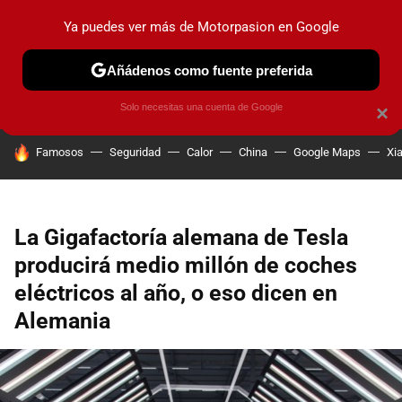
Ya puedes ver más de Motorpasion en Google
PRUEBAS
COCHES ELÉCTRICOS
OBSERVATORIO
F1
Añádenos como fuente preferida
Solo necesitas una cuenta de Google
×
HOY SE HABLA DE
Famosos
Seguridad
Calor
China
Google Maps
Xi
La Gigafactoría alemana de Tesla
producirá medio millón de coches
eléctricos al año, o eso dicen en
Alemania