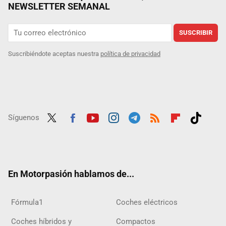
NEWSLETTER SEMANAL
SUSCRIBIR
Suscribiéndote aceptas nuestra
política de privacidad
Síguenos
Twit
Fac
Yout
Inst
Tele
RSS
Flip
Tikt
ter
ebo
ube
agra
gra
boar
ok
ok
m
m
d
En Motorpasión hablamos de...
Fórmula1
Coches eléctricos
Coches híbridos y
Compactos