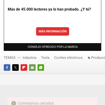
Más de 45.000 lectores ya lo han probado. ¿Y tú?
MÁS INFORMACIÓN
CONSEJO OFRECIDO POR LA MARCA
TEMAS
Industria
Tesla
Coches eléctricos
Producc
FACEBOOK
TWITTER
FLIPBOARD
E-
WHATSAPP
MAIL
Comentarios cerrados