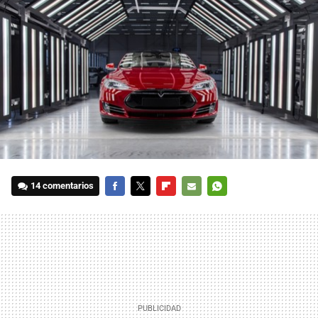
14 comentarios
FACEBOOK
TWITTER
FLIPBOARD
E-
WHATSAPP
MAIL