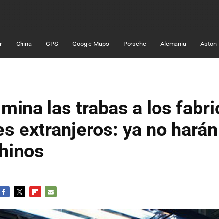
r
China
GPS
Google Maps
Porsche
Alemania
Aston 
imina las trabas a los fabr
s extranjeros: ya no harán 
hinos
FACEBOOK
TWITTER
FLIPBOARD
E-
MAIL