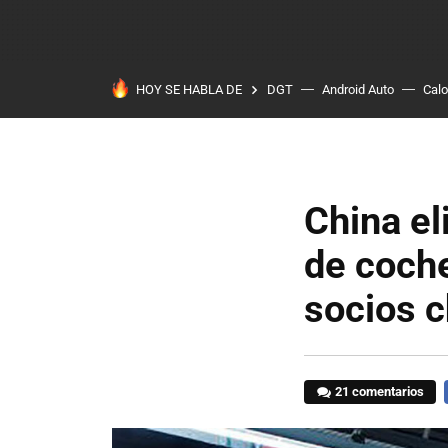
HOY SE HABLA DE
DGT
Android Auto
Calo
China el
de coche
socios c
21 comentarios