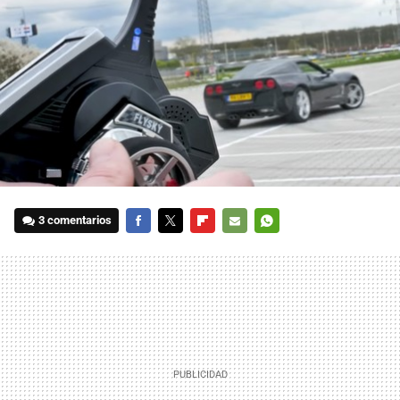
3 comentarios
FACEBOOK
TWITTER
FLIPBOARD
E-
WHATSAPP
MAIL