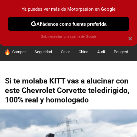
Ya puedes ver más de Motorpasion en Google
PRUEBAS
COCHES ELÉCTRICOS
OBSERVATORIO
F1
Añádenos como fuente preferida
Solo necesitas una cuenta de Google
×
HOY SE HABLA DE
Camper
Seguridad
Calor
China
Audi
Peugeot
Si te molaba KITT vas a alucinar con
este Chevrolet Corvette teledirigido,
100% real y homologado