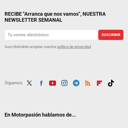
RECIBE "Arranca que nos vamos", NUESTRA
NEWSLETTER SEMANAL
SUSCRIBIR
Suscribiéndote aceptas nuestra
política de privacidad
Síguenos
Twit
Fac
Yout
Inst
Tele
RSS
Flip
Tikt
ter
ebo
ube
agra
gra
boar
ok
ok
m
m
d
En Motorpasión hablamos de...