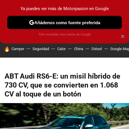
Ya puedes ver más de Motorpasion en Google
PRUEBAS
COCHES ELÉCTRICOS
OBSERVATORIO
F1
Añádenos como fuente preferida
Solo necesitas una cuenta de Google
×
HOY SE HABLA DE
Camper
Seguridad
Calor
China
Diésel
Google Ma
ABT Audi RS6-E: un misil híbrido de
730 CV, que se convierten en 1.068
CV al toque de un botón