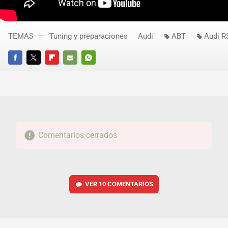
TEMAS
Tuning y preparaciones
Audi
ABT
Audi R
FACEBOOK
TWITTER
FLIPBOARD
E-
WHATSAPP
MAIL
Comentarios cerrados
VER
10 COMENTARIOS