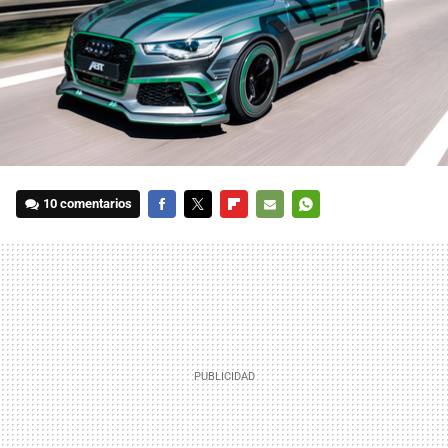
10 comentarios
FACEBOOK
TWITTER
FLIPBOARD
E-
WHATSAPP
MAIL