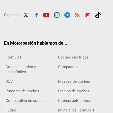
Síguenos
Twit
Fac
Yout
Inst
Tele
RSS
Flip
Tikt
ter
ebo
ube
agra
gra
boar
ok
ok
m
m
d
En Motorpasión hablamos de...
Fórmula1
Coches eléctricos
Coches híbridos y
Compactos
enchufables
SUV
Pruebas de coches
Rumores de coches
Precios de coches
Comparativa de coches
Coches autónomos
Futuro
Mundial de Fórmula 1