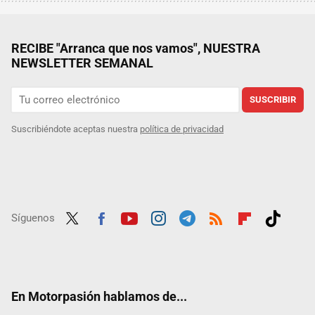
RECIBE "Arranca que nos vamos", NUESTRA
NEWSLETTER SEMANAL
SUSCRIBIR
Suscribiéndote aceptas nuestra
política de privacidad
Síguenos
Twit
Fac
Yout
Inst
Tele
RSS
Flip
Tikt
ter
ebo
ube
agra
gra
boar
ok
ok
m
m
d
En Motorpasión hablamos de...