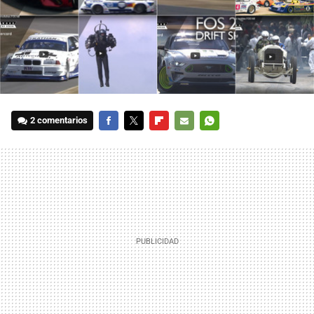
2 comentarios
FACEBOOK
TWITTER
FLIPBOARD
E-
WHATSAPP
MAIL