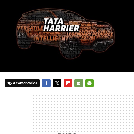
4 comentarios
FACEBOOK
TWITTER
FLIPBOARD
E-
WHATSAPP
MAIL