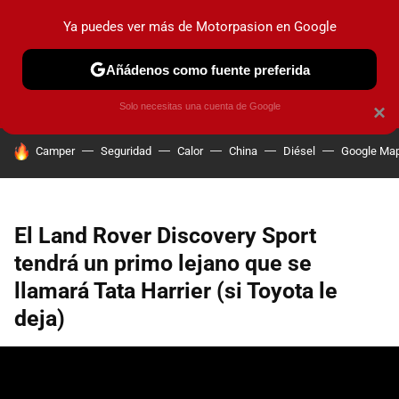
Ya puedes ver más de Motorpasion en Google
PRUEBAS
COCHES ELÉCTRICOS
OBSERVATORIO
F1
Añádenos como fuente preferida
Solo necesitas una cuenta de Google
×
HOY SE HABLA DE
Camper
Seguridad
Calor
China
Diésel
Google Ma
El Land Rover Discovery Sport
tendrá un primo lejano que se
llamará Tata Harrier (si Toyota le
deja)