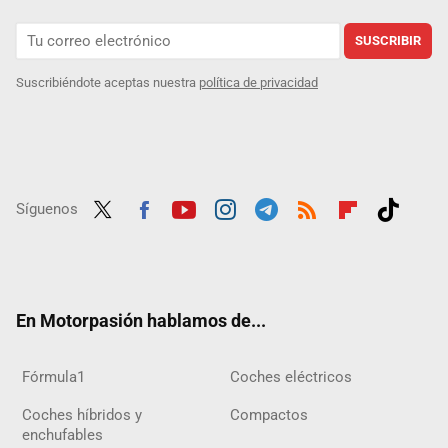
SUSCRIBIR
Suscribiéndote aceptas nuestra
política de privacidad
Síguenos
Twit
Fac
Yout
Inst
Tele
RSS
Flip
Tikt
ter
ebo
ube
agra
gra
boar
ok
ok
m
m
d
En Motorpasión hablamos de...
Fórmula1
Coches eléctricos
Coches híbridos y
Compactos
enchufables