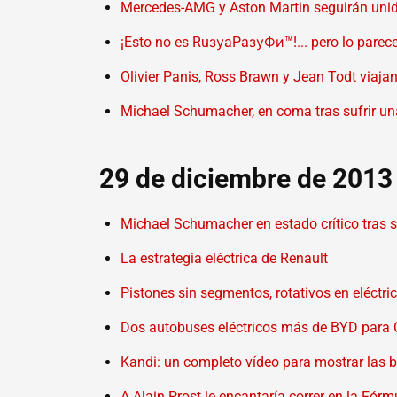
Mercedes-AMG y Aston Martin seguirán unid
¡Esto no es RuзуaPaзуФи™!... pero lo parec
Olivier Panis, Ross Brawn y Jean Todt viaja
Michael Schumacher, en coma tras sufrir un
29 de diciembre de 2013
Michael Schumacher en estado crítico tras s
La estrategia eléctrica de Renault
Pistones sin segmentos, rotativos en eléctr
Dos autobuses eléctricos más de BYD para Ca
Kandi: un completo vídeo para mostrar las 
A Alain Prost le encantaría correr en la Fór