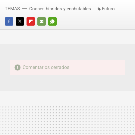
TEMAS
Coches híbridos y enchufables
Futuro
FACEBOOK
TWITTER
FLIPBOARD
E-
WHATSAPP
MAIL
Comentarios cerrados