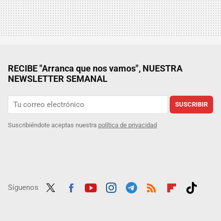
RECIBE "Arranca que nos vamos", NUESTRA
NEWSLETTER SEMANAL
SUSCRIBIR
Suscribiéndote aceptas nuestra
política de privacidad
Síguenos
Twit
Fac
Yout
Inst
Tele
RSS
Flip
Tikt
ter
ebo
ube
agra
gra
boar
ok