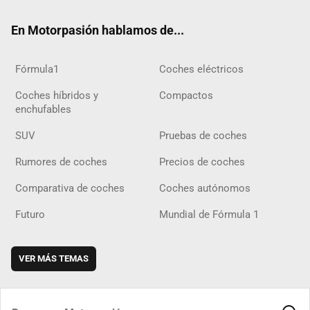
ok
m
m
d
En Motorpasión hablamos de...
Fórmula1
Coches eléctricos
Coches híbridos y
Compactos
enchufables
SUV
Pruebas de coches
Rumores de coches
Precios de coches
Comparativa de coches
Coches autónomos
Futuro
Mundial de Fórmula 1
VER MÁS TEMAS