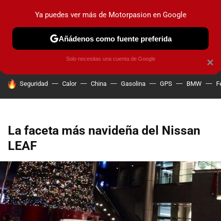
Ya puedes ver más de Motorpasion en Google
PRUEBAS
COCHES ELÉCTRICOS
OBSERVATORIO
F1
Añádenos como fuente preferida
Solo necesitas una cuenta de Google
×
HOY SE HABLA DE
Seguridad
Calor
China
Gasolina
GPS
BMW
F
La faceta más navideña del Nissan
LEAF