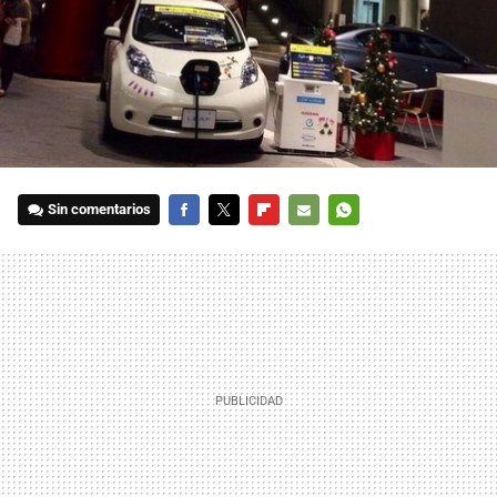
Sin comentarios
FACEBOOK
TWITTER
FLIPBOARD
E-
WHATSAPP
MAIL