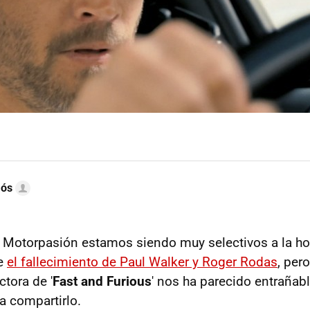
mós
 Motorpasión estamos siendo muy selectivos a la ho
re
el fallecimiento de Paul Walker y Roger Rodas
, per
ctora de '
Fast and Furious
' nos ha parecido entrañabl
 compartirlo.