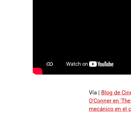
Vía |
Blog de Cin
O'Conner en 'The 
mecánico en el 