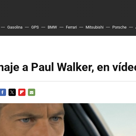
Gasolina
GPS
BMW
Ferrari
Mitsubishi
Porsche
aje a Paul Walker, en víde
FACEBOOK
TWITTER
FLIPBOARD
E-
MAIL