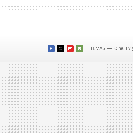
TEMAS
Cine, TV 
FACEBOOK
TWITTER
FLIPBOARD
E-
MAIL