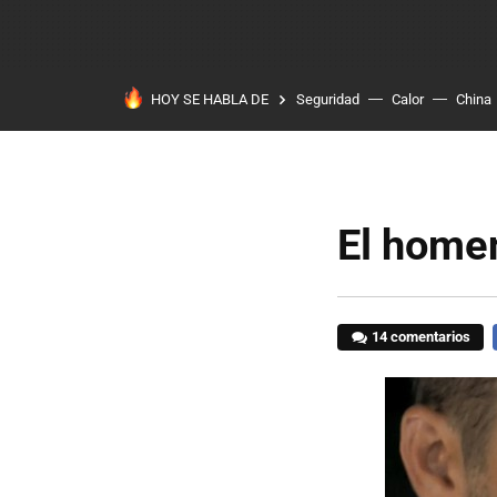
HOY SE HABLA DE
Seguridad
Calor
China
El homen
14 comentarios