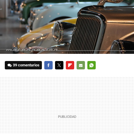
39 comentarios
FACEBOOK
TWITTER
FLIPBOARD
E-
WHATSAPP
MAIL