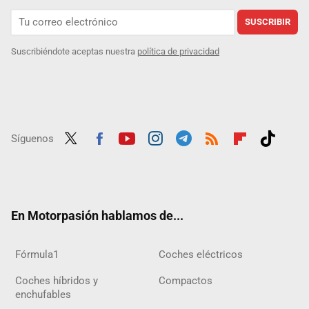
SUSCRIBIR
Suscribiéndote aceptas nuestra
política de privacidad
Síguenos
Twit
Fac
Yout
Inst
Tele
RSS
Flip
Tikt
ter
ebo
ube
agra
gra
boar
ok
ok
m
m
d
En Motorpasión hablamos de...
Fórmula1
Coches eléctricos
Coches híbridos y
Compactos
enchufables