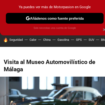
Ya puedes ver más de Motorpasion en Google
MENÚ
NUEVO
Añádenos como fuente preferida
PRUEBAS
COCHES ELÉCTRICOS
OBSERVATORIO
F1
Solo necesitas una cuenta de Google
HOY SE HABLA DE
Seguridad
Calor
China
Gasolina
GPS
SUV
B
Visita al Museo Automovilístico de
Málaga