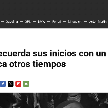
Gasolina
GPS
BMW
Ferrari
Mitsubishi
Aston Martin
cuerda sus inicios con un
ca otros tiempos
FACEBOOK
TWITTER
FLIPBOARD
E-
MAIL