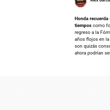
Àlex Garci
Honda recuerda 
tiempos
como for
regreso a la Fór
años flojos en l
son quizás consc
ahora podrían ser