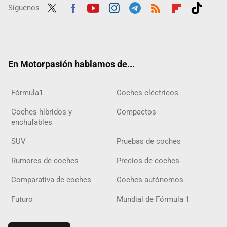
Síguenos
Twit
Fac
Yout
Inst
Tele
RSS
Flip
Tikt
ter
ebo
ube
agra
gra
boar
ok
ok
m
m
d
En Motorpasión hablamos de...
Fórmula1
Coches eléctricos
Coches híbridos y
Compactos
enchufables
SUV
Pruebas de coches
Rumores de coches
Precios de coches
Comparativa de coches
Coches autónomos
Futuro
Mundial de Fórmula 1