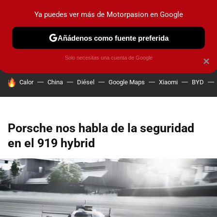
Ya puedes ver más de Motorpasion en Google
PRUEBAS
COCHES ELÉCTRICOS
OBSERVATORIO
F1
Añádenos como fuente preferida
Solo necesitas una cuenta de Google
×
HOY SE HABLA DE
Calor
China
Diésel
Google Maps
Xiaomi
BYD
Porsche nos habla de la seguridad
en el 919 hybrid