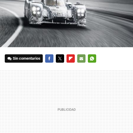
Sin comentarios
FACEBOOK
TWITTER
FLIPBOARD
E-
WHATSAPP
MAIL