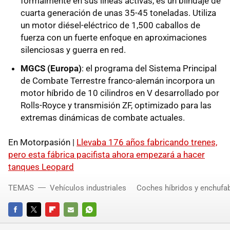
formalmente en sus líneas activas, es un blindaje de
cuarta generación de unas 35-45 toneladas. Utiliza
un motor diésel-eléctrico de 1,500 caballos de
fuerza con un fuerte enfoque en aproximaciones
silenciosas y guerra en red.
MGCS (Europa)
: el programa del Sistema Principal
de Combate Terrestre franco-alemán incorpora un
motor híbrido de 10 cilindros en V desarrollado por
Rolls-Royce y transmisión ZF, optimizado para las
extremas dinámicas de combate actuales.
En Motorpasión |
Llevaba 176 años fabricando trenes,
pero esta fábrica pacifista ahora empezará a hacer
tanques Leopard
TEMAS
Vehículos industriales
Coches híbridos y enchufa
FACEBOOK
TWITTER
FLIPBOARD
E-
WHATSAPP