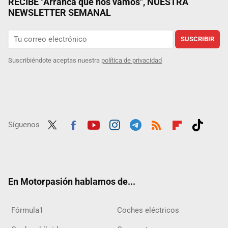
RECIBE "Arranca que nos vamos", NUESTRA
NEWSLETTER SEMANAL
SUSCRIBIR
Suscribiéndote aceptas nuestra
política de privacidad
Síguenos
Twit
Fac
Yout
Inst
Tele
RSS
Flip
Tikt
ter
ebo
ube
agra
gra
boar
ok
ok
m
m
d
En Motorpasión hablamos de...
Fórmula1
Coches eléctricos