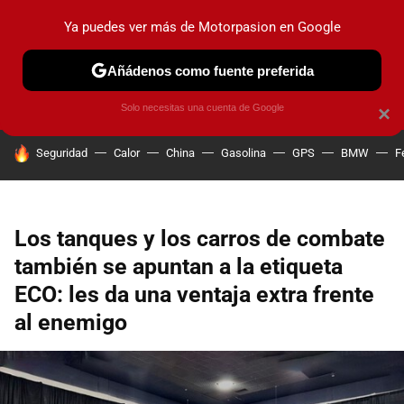
Ya puedes ver más de Motorpasion en Google
PRUEBAS
COCHES ELÉCTRICOS
OBSERVATORIO
F1
Añádenos como fuente preferida
Solo necesitas una cuenta de Google
×
HOY SE HABLA DE
Seguridad
Calor
China
Gasolina
GPS
BMW
F
Los tanques y los carros de combate
también se apuntan a la etiqueta
ECO: les da una ventaja extra frente
al enemigo