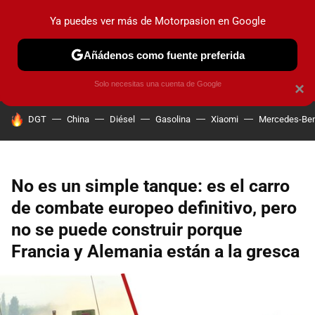
Ya puedes ver más de Motorpasion en Google
PRUEBAS
COCHES ELÉCTRICOS
OBSERVATORIO
F1
Añádenos como fuente preferida
Solo necesitas una cuenta de Google
×
HOY SE HABLA DE
DGT
China
Diésel
Gasolina
Xiaomi
Mercedes-Be
No es un simple tanque: es el carro
de combate europeo definitivo, pero
no se puede construir porque
Francia y Alemania están a la gresca