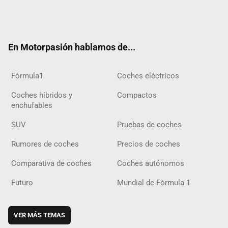
Twit
Fac
Yout
Inst
Tele
RSS
Flip
Tikt
ter
ebo
ube
agra
gra
boar
ok
ok
m
m
d
En Motorpasión hablamos de...
Fórmula1
Coches eléctricos
Coches híbridos y
Compactos
enchufables
SUV
Pruebas de coches
Rumores de coches
Precios de coches
Comparativa de coches
Coches autónomos
Futuro
Mundial de Fórmula 1
VER MÁS TEMAS