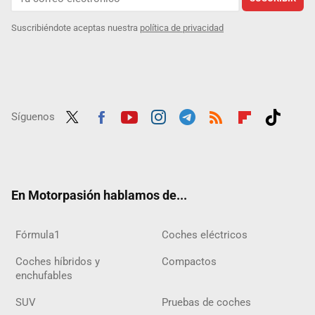
Suscribiéndote aceptas nuestra
política de privacidad
Síguenos
Twit
Fac
Yout
Inst
Tele
RSS
Flip
Tikt
ter
ebo
ube
agra
gra
boar
ok
ok
m
m
d
En Motorpasión hablamos de...
Fórmula1
Coches eléctricos
Coches híbridos y
Compactos
enchufables
SUV
Pruebas de coches