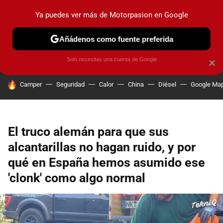
Ya puedes ver más de Motorpasion en Google
PRUEBAS
COCHES ELÉCTRICOS
OBSERVATORIO
F1
Añádenos como fuente preferida
Solo necesitas una cuenta de Google
×
HOY SE HABLA DE
Camper
Seguridad
Calor
China
Diésel
Google Ma
El truco alemán para que sus
alcantarillas no hagan ruido, y por
qué en España hemos asumido ese
'clonk' como algo normal