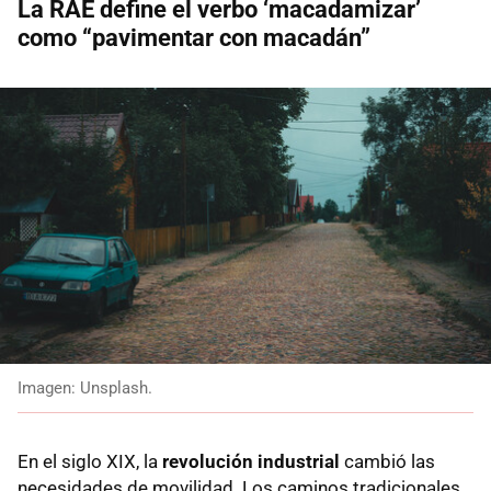
La RAE define el verbo ‘macadamizar’
como “pavimentar con macadán”
Imagen: Unsplash.
En el siglo XIX, la
revolución industrial
cambió las
necesidades de movilidad. Los caminos tradicionales