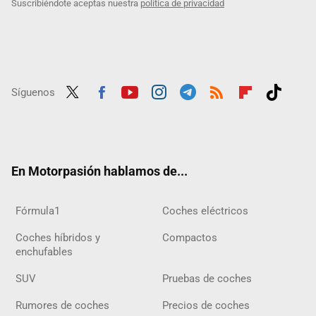
Suscribiéndote aceptas nuestra
política de privacidad
Síguenos
Twit
Fac
Yout
Inst
Tele
RSS
Flip
Tikt
ter
ebo
ube
agra
gra
boar
ok
ok
m
m
d
En Motorpasión hablamos de...
Fórmula1
Coches eléctricos
Coches híbridos y
Compactos
enchufables
SUV
Pruebas de coches
Rumores de coches
Precios de coches