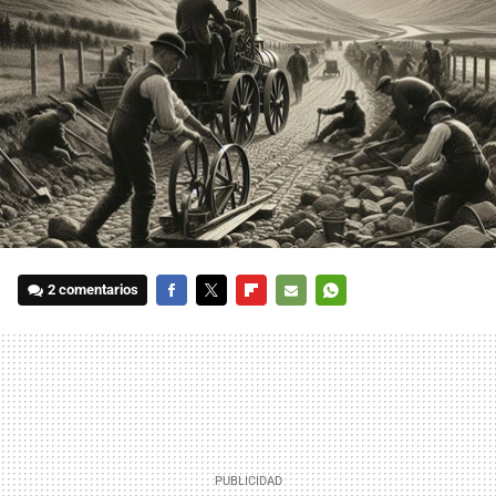
2 comentarios
FACEBOOK
TWITTER
FLIPBOARD
E-
WHATSAPP
MAIL