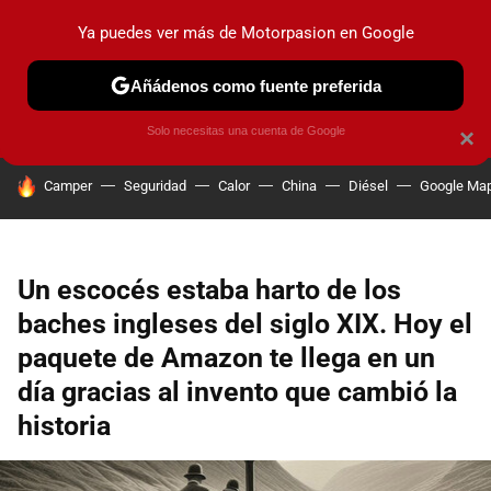
Ya puedes ver más de Motorpasion en Google
PRUEBAS
COCHES ELÉCTRICOS
OBSERVATORIO
F1
Añádenos como fuente preferida
Solo necesitas una cuenta de Google
×
HOY SE HABLA DE
Camper
Seguridad
Calor
China
Diésel
Google Ma
Un escocés estaba harto de los
baches ingleses del siglo XIX. Hoy el
paquete de Amazon te llega en un
día gracias al invento que cambió la
historia