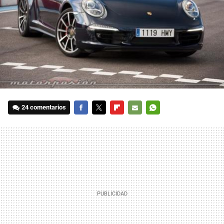
24 comentarios
FACEBOOK
TWITTER
FLIPBOARD
E-
WHATSAPP
MAIL