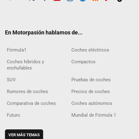
Twit
Fac
Yout
Inst
Tele
RSS
Flip
Tikt
ter
ebo
ube
agra
gra
boar
ok
ok
m
m
d
En Motorpasión hablamos de...
Fórmula1
Coches eléctricos
Coches híbridos y
Compactos
enchufables
SUV
Pruebas de coches
Rumores de coches
Precios de coches
Comparativa de coches
Coches autónomos
Futuro
Mundial de Fórmula 1
VER MÁS TEMAS