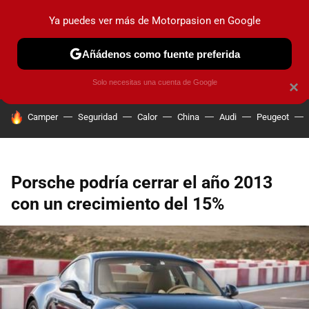
Ya puedes ver más de Motorpasion en Google
PRUEBAS
COCHES ELÉCTRICOS
OBSERVATORIO
F1
Añádenos como fuente preferida
Solo necesitas una cuenta de Google
×
HOY SE HABLA DE
Camper
Seguridad
Calor
China
Audi
Peugeot
Porsche podría cerrar el año 2013
con un crecimiento del 15%