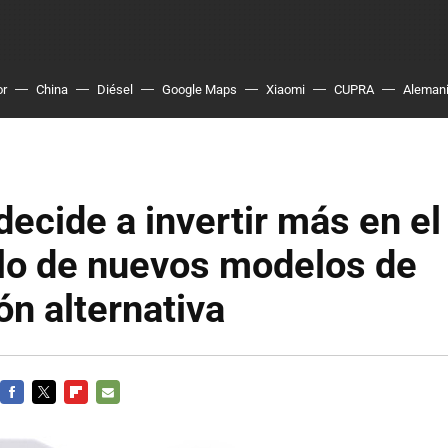
or
China
Diésel
Google Maps
Xiaomi
CUPRA
Aleman
decide a invertir más en el
llo de nuevos modelos de
ón alternativa
FACEBOOK
TWITTER
FLIPBOARD
E-
MAIL