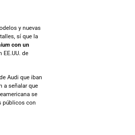
delos y nuevas
lles, sí que la
mium
con un
en EE.UU. de
 de Audi que iban
n a señalar que
rteamericana se
s públicos con