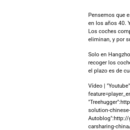
Pensemos que es
en los años 40.
Los coches compa
eliminan, y por s
Solo en Hangzhou
recoger los coche
el plazo es de c
Vídeo | "Youtub
feature=player_
"Treehugger":htt
solution-chinese-
Autoblog":http:
carsharing-china