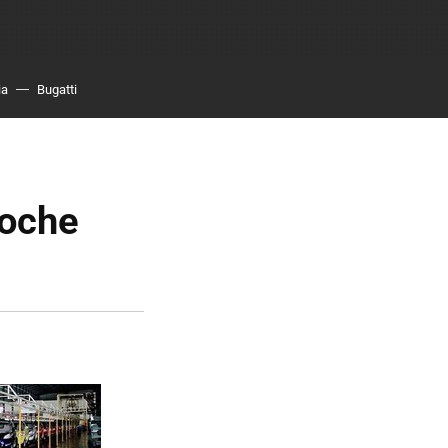
ia
Bugatti
coche