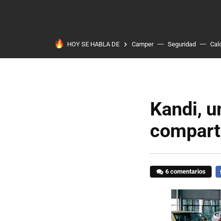
HOY SE HABLA DE
Camper
Seguridad
Cal
Kandi, u
compart
6 comentarios
F