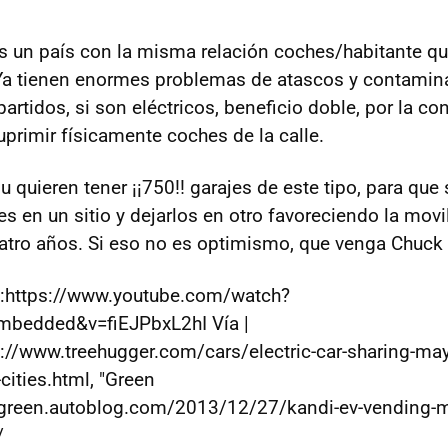
 un país con la misma relación coches/habitante q
 Ya tienen enormes problemas de atascos y contamin
rtidos, si son eléctricos, beneficio doble, por la c
uprimir físicamente coches de la calle.
 quieren tener ¡¡750!! garajes de este tipo, para que
s en un sitio y dejarlos en otro favoreciendo la movi
uatro años. Si eso no es optimismo, que venga Chuck N
e":https://www.youtube.com/watch?
embedded&v=fiEJPbxL2hI Vía |
p://www.treehugger.com/cars/electric-car-sharing-may
cities.html, "Green
//green.autoblog.com/2013/12/27/kandi-ev-vending-
/