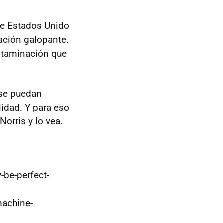
ue Estados Unido
ación galopante.
ontaminación que
 se puedan
lidad. Y para eso
orris y lo vea.
-be-perfect-
machine-