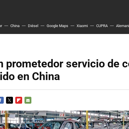
or
China
Diésel
Google Maps
Xiaomi
CUPRA
Aleman
n prometedor servicio de 
ido en China
ACEBOOK
TWITTER
FLIPBOARD
E-
MAIL