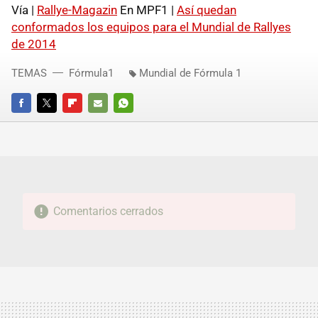
Vía |
Rallye-Magazin
En MPF1 |
Así quedan
conformados los equipos para el Mundial de Rallyes
de 2014
TEMAS
Fórmula1
Mundial de Fórmula 1
FACEBOOK
TWITTER
FLIPBOARD
E-
WHATSAPP
MAIL
Comentarios cerrados