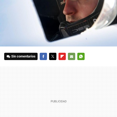
Sin comentarios
FACEBOOK
TWITTER
FLIPBOARD
E-
WHATSAPP
MAIL