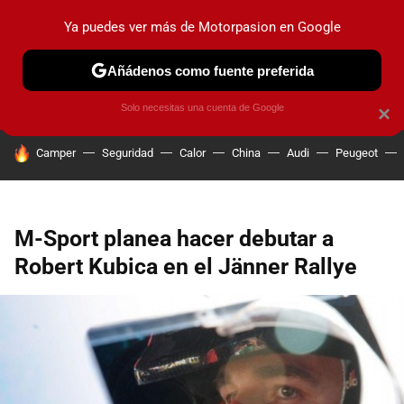
Ya puedes ver más de Motorpasion en Google
PRUEBAS
COCHES ELÉCTRICOS
OBSERVATORIO
F1
Añádenos como fuente preferida
Solo necesitas una cuenta de Google
×
HOY SE HABLA DE
Camper
Seguridad
Calor
China
Audi
Peugeot
M-Sport planea hacer debutar a
Robert Kubica en el Jänner Rallye