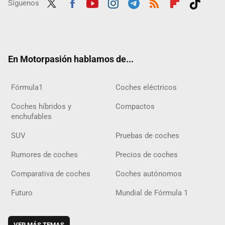
Síguenos
Twit
Fac
Yout
Inst
Tele
RSS
Flip
Tikt
ter
ebo
ube
agra
gra
boar
ok
ok
m
m
d
En Motorpasión hablamos de...
Fórmula1
Coches eléctricos
Coches híbridos y
Compactos
enchufables
SUV
Pruebas de coches
Rumores de coches
Precios de coches
Comparativa de coches
Coches autónomos
Futuro
Mundial de Fórmula 1
VER MÁS TEMAS