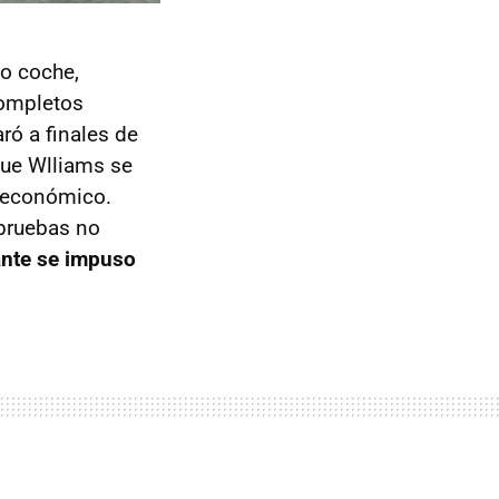
io coche,
completos
ró a finales de
que Wlliams se
l económico.
 pruebas no
ante se impuso