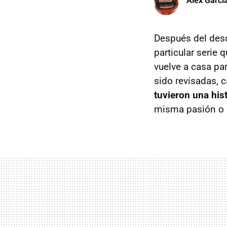
Àlex Garci
Después del desc
particular serie
vuelve a casa pa
sido revisadas,
tuvieron una his
misma pasión o 