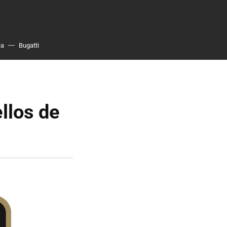
ia
Bugatti
llos de