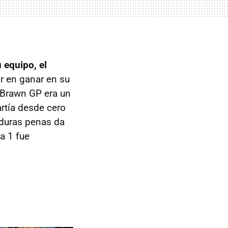
 equipo, el
or en ganar en su
(Brawn GP era un
rtía desde cero
 duras penas da
a 1 fue