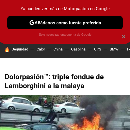
Ya puedes ver más de Motorpasion en Google
PRUEBAS
COCHES ELÉCTRICOS
OBSERVATORIO
F1
Añádenos como fuente preferida
Solo necesitas una cuenta de Google
×
HOY SE HABLA DE
Seguridad
Calor
China
Gasolina
GPS
BMW
F
Dolorpasión™: triple fondue de
Lamborghini a la malaya