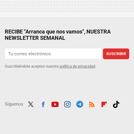
RECIBE "Arranca que nos vamos", NUESTRA
NEWSLETTER SEMANAL
SUSCRIBIR
Suscribiéndote aceptas nuestra
política de privacidad
Síguenos
Twit
Fac
Yout
Inst
Tele
RSS
Flip
Tikt
ter
ebo
ube
agra
gra
boar
ok
ok
m
m
d