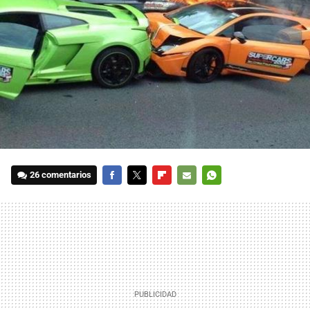
26 comentarios
FACEBOOK
TWITTER
FLIPBOARD
E-
WHATSAPP
MAIL