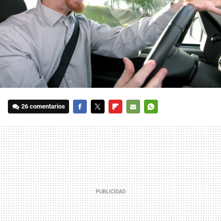
26 comentarios
FACEBOOK
TWITTER
FLIPBOARD
E-
WHATSAPP
MAIL