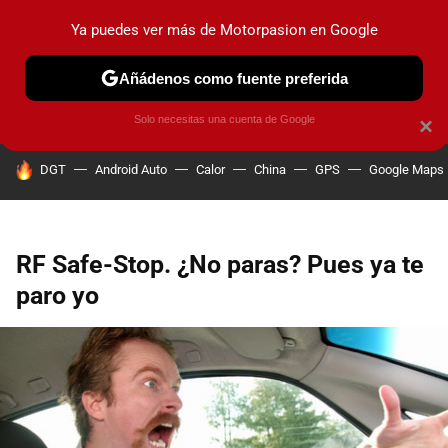
Ya puedes ver más de Motorpasion en Google
PRUEBAS
COCHES ELÉCTRICOS
OBSERVATORIO
F1
Añádenos como fuente preferida
Solo necesitas una cuenta de Google
×
HOY SE HABLA DE
DGT
Android Auto
Calor
China
GPS
Google Maps
RF Safe-Stop. ¿No paras? Pues ya te
paro yo