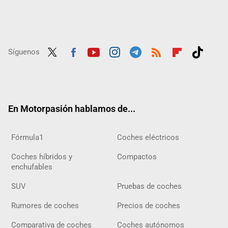
Síguenos
Twit
Fac
Yout
Inst
Tele
RSS
Flip
Tikt
ter
ebo
ube
agra
gra
boar
ok
ok
m
m
d
En Motorpasión hablamos de...
Fórmula1
Coches eléctricos
Coches híbridos y
Compactos
enchufables
SUV
Pruebas de coches
Rumores de coches
Precios de coches
Comparativa de coches
Coches autónomos