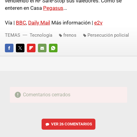
vendiendo el RF Safe-Stop sus valedores. Como se
enteren en Casa
Pegasus
...
Vía |
BBC
,
Daily Mail
Más información |
e2v
TEMAS
Tecnología
frenos
Persecución policial
FACEBOOK
TWITTER
FLIPBOARD
E-
WHATSAPP
MAIL
Comentarios cerrados
VER
26 COMENTARIOS