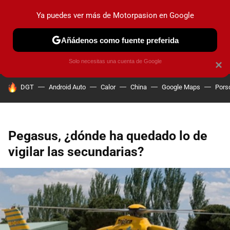
Ya puedes ver más de Motorpasion en Google
PRUEBAS
COCHES ELÉCTRICOS
OBSERVATORIO
F1
Añádenos como fuente preferida
Solo necesitas una cuenta de Google
×
HOY SE HABLA DE
DGT
Android Auto
Calor
China
Google Maps
Pors
Pegasus, ¿dónde ha quedado lo de
vigilar las secundarias?