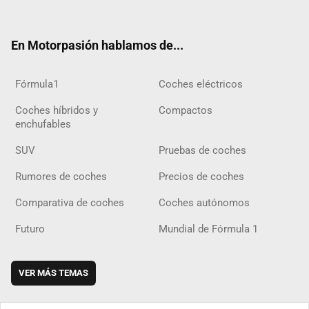
ter
ebo
ube
agra
gra
boar
ok
ok
m
m
d
En Motorpasión hablamos de...
Fórmula1
Coches eléctricos
Coches híbridos y
Compactos
enchufables
SUV
Pruebas de coches
Rumores de coches
Precios de coches
Comparativa de coches
Coches autónomos
Futuro
Mundial de Fórmula 1
VER MÁS TEMAS