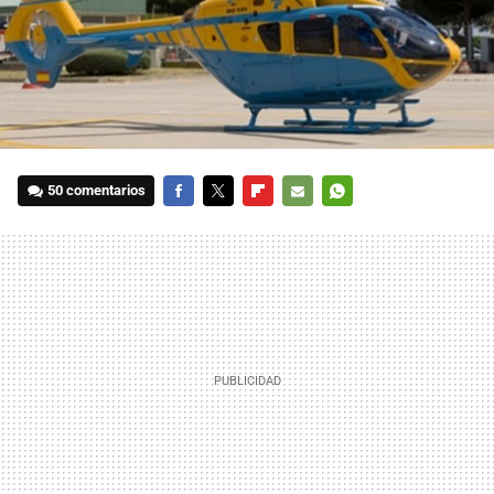
50 comentarios
FACEBOOK
TWITTER
FLIPBOARD
E-
WHATSAPP
MAIL