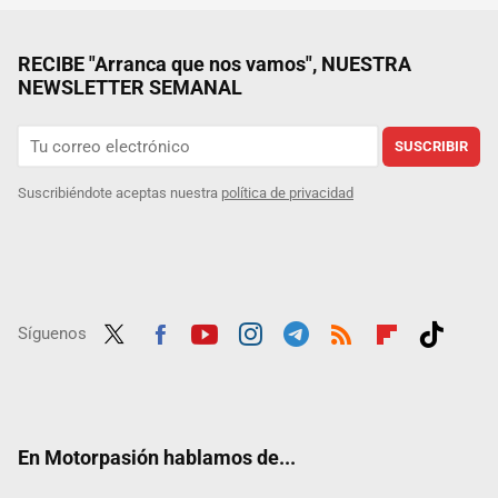
RECIBE "Arranca que nos vamos", NUESTRA
NEWSLETTER SEMANAL
SUSCRIBIR
Suscribiéndote aceptas nuestra
política de privacidad
Síguenos
Twit
Fac
Yout
Inst
Tele
RSS
Flip
Tikt
ter
ebo
ube
agra
gra
boar
ok
ok
m
m
d
En Motorpasión hablamos de...