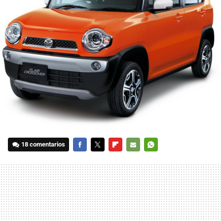
18 comentarios
FACEBOOK
TWITTER
FLIPBOARD
E-
WHATSAPP
MAIL