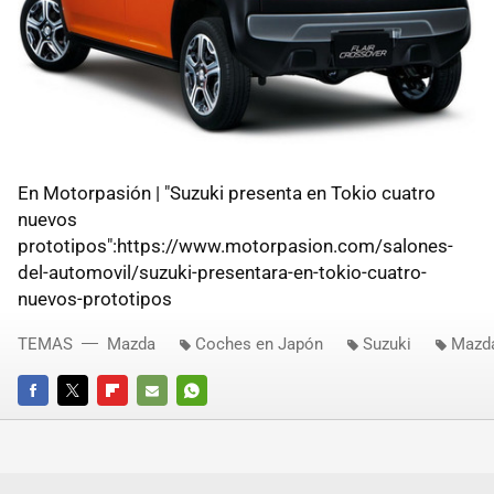
En Motorpasión | "Suzuki presenta en Tokio cuatro
nuevos
prototipos":https://www.motorpasion.com/salones-
del-automovil/suzuki-presentara-en-tokio-cuatro-
nuevos-prototipos
TEMAS
Mazda
Coches en Japón
Suzuki
Mazda
FACEBOOK
TWITTER
FLIPBOARD
E-
WHATSAPP
MAIL