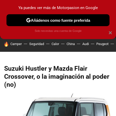
Ya puedes ver más de Motorpasion en Google
MENÚ
NUEVO
Añádenos como fuente preferida
PRUEBAS
COCHES ELÉCTRICOS
OBSERVATORIO
F1
Solo necesitas una cuenta de Google
×
HOY SE HABLA DE
Camper
Seguridad
Calor
China
Audi
Peugeot
Suzuki Hustler y Mazda Flair
Crossover, o la imaginación al poder
(no)