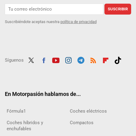
SUSCRIBIR
Suscribiéndote aceptas nuestra
política de privacidad
Síguenos
Twit
Fac
Yout
Inst
Tele
RSS
Flip
Tikt
ter
ebo
ube
agra
gra
boar
ok
ok
m
m
d
En Motorpasión hablamos de...
Fórmula1
Coches eléctricos
Coches híbridos y
Compactos
enchufables