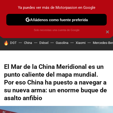
Ya puedes ver más de Motorpasion en Google
PRUEBAS
COCHES ELÉCTRICOS
OBSERVATORIO
F1
Añádenos como fuente preferida
Solo necesitas una cuenta de Google
×
HOY SE HABLA DE
DGT
China
Diésel
Gasolina
Xiaomi
Mercedes-Be
El Mar de la China Meridional es un
punto caliente del mapa mundial.
Por eso China ha puesto a navegar a
su nueva arma: un enorme buque de
asalto anfibio