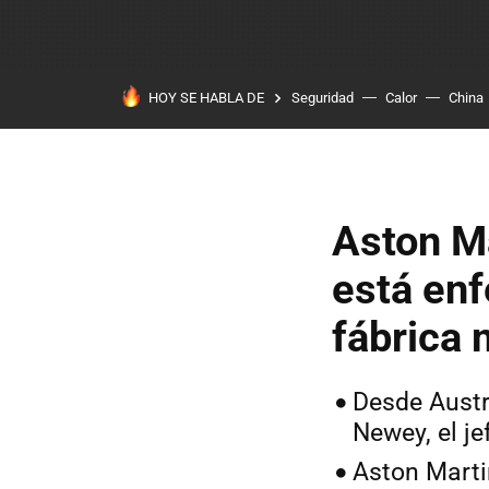
HOY SE HABLA DE
Seguridad
Calor
China
Aston Ma
está enf
fábrica 
Desde Austra
Newey, el j
Aston Marti