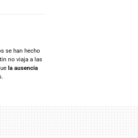
os se han hecho
in no viaja a las
 que
la ausencia
s.