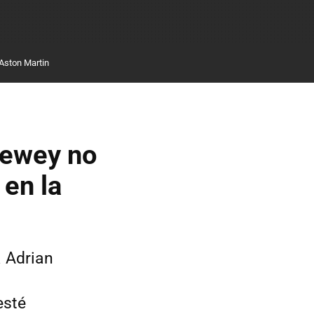
Aston Martin
Newey no
 en la
a Adrian
esté