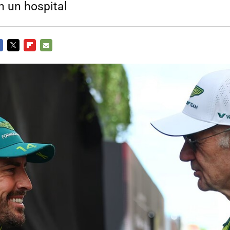
n un hospital
CEBOOK
TWITTER
FLIPBOARD
E-
MAIL