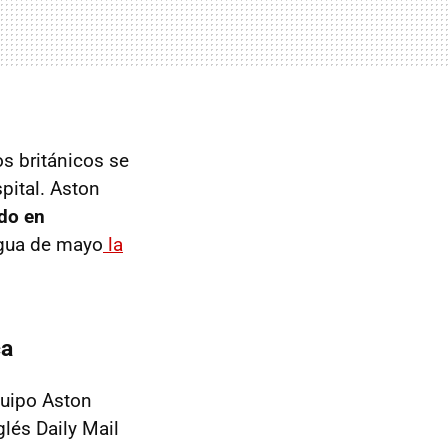
os británicos se
pital. Aston
do en
gua de mayo
la
ca
quipo Aston
lés Daily Mail