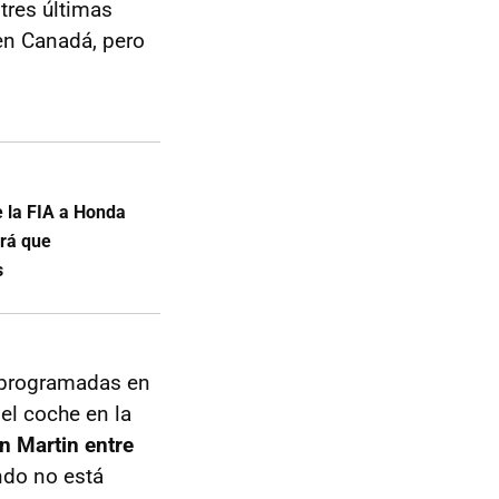
tres últimas
en Canadá, pero
e la FIA a Honda
drá que
s
 programadas en
 el coche en la
n Martin entre
ndo no está