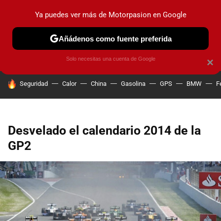
Ya puedes ver más de Motorpasion en Google
PRUEBAS
COCHES ELÉCTRICOS
OBSERVATORIO
F1
Añádenos como fuente preferida
Solo necesitas una cuenta de Google
×
HOY SE HABLA DE
Seguridad
Calor
China
Gasolina
GPS
BMW
F
Desvelado el calendario 2014 de la
GP2