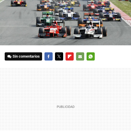
Sin comentarios
FACEBOOK
TWITTER
FLIPBOARD
E-
WHATSAPP
MAIL