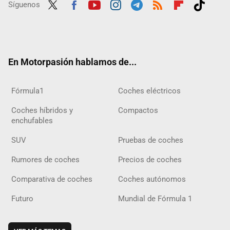
Síguenos
Twit
Fac
Yout
Inst
Tele
RSS
Flip
Tikt
ter
ebo
ube
agra
gra
boar
ok
ok
m
m
d
En Motorpasión hablamos de...
Fórmula1
Coches eléctricos
Coches híbridos y
Compactos
enchufables
SUV
Pruebas de coches
Rumores de coches
Precios de coches
Comparativa de coches
Coches autónomos
Futuro
Mundial de Fórmula 1