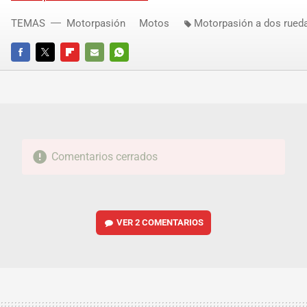
TEMAS
Motorpasión
Motos
Motorpasión a dos rued
FACEBOOK
TWITTER
FLIPBOARD
E-
WHATSAPP
MAIL
Comentarios cerrados
VER
2 COMENTARIOS