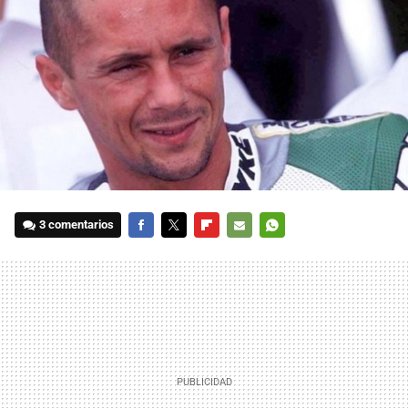
3 comentarios
FACEBOOK
TWITTER
FLIPBOARD
E-
WHATSAPP
MAIL