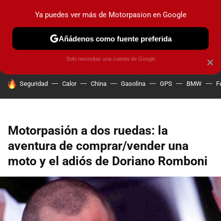
Ya puedes ver más de Motorpasion en Google
PRUEBAS
COCHES ELÉCTRICOS
OBSERVATORIO
F1
Añádenos como fuente preferida
Solo necesitas una cuenta de Google
×
HOY SE HABLA DE
Seguridad
Calor
China
Gasolina
GPS
BMW
F
Motorpasión a dos ruedas: la
aventura de comprar/vender una
moto y el adiós de Doriano Romboni