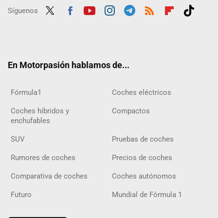
Síguenos
Twit
Fac
Yout
Inst
Tele
RSS
Flip
Tikt
ter
ebo
ube
agra
gra
boar
ok
ok
m
m
d
En Motorpasión hablamos de...
Fórmula1
Coches eléctricos
Coches híbridos y
Compactos
enchufables
SUV
Pruebas de coches
Rumores de coches
Precios de coches
Comparativa de coches
Coches autónomos
Futuro
Mundial de Fórmula 1