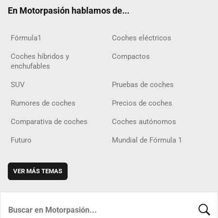
ok
m
m
d
En Motorpasión hablamos de...
Fórmula1
Coches eléctricos
Coches híbridos y
Compactos
enchufables
SUV
Pruebas de coches
Rumores de coches
Precios de coches
Comparativa de coches
Coches autónomos
Futuro
Mundial de Fórmula 1
VER MÁS TEMAS