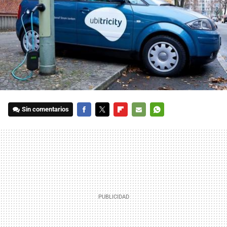
Sin comentarios
FACEBOOK
TWITTER
FLIPBOARD
E-
WHATSAPP
MAIL