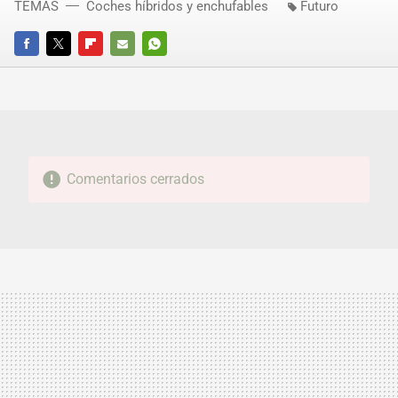
TEMAS
Coches híbridos y enchufables
Futuro
FACEBOOK
TWITTER
FLIPBOARD
E-
WHATSAPP
MAIL
Comentarios cerrados