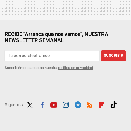
RECIBE "Arranca que nos vamos", NUESTRA
NEWSLETTER SEMANAL
SUSCRIBIR
Suscribiéndote aceptas nuestra
política de privacidad
Síguenos
Twit
Fac
Yout
Inst
Tele
RSS
Flip
Tikt
ter
ebo
ube
agra
gra
boar
ok