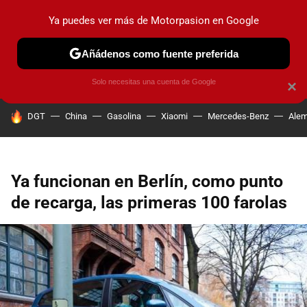
Ya puedes ver más de Motorpasion en Google
PRUEBAS
COCHES ELÉCTRICOS
OBSERVATORIO
F1
Añádenos como fuente preferida
Solo necesitas una cuenta de Google
×
HOY SE HABLA DE
DGT
China
Gasolina
Xiaomi
Mercedes-Benz
Alem
Ya funcionan en Berlín, como punto
de recarga, las primeras 100 farolas