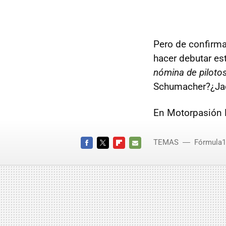
Pero de confirmar
hacer debutar e
nómina de piloto
Schumacher?¿Jac
En Motorpasión 
TEMAS
Fórmula1
FACEBOOK
TWITTER
FLIPBOARD
E-
MAIL