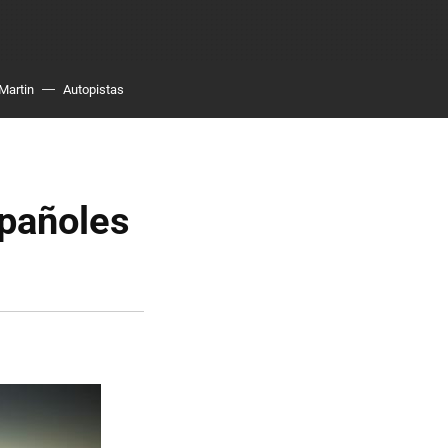
Martin
Autopistas
spañoles