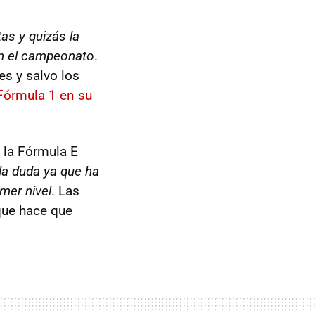
as y quizás la
en el campeonato
.
s y salvo los
 Fórmula 1 en su
 la Fórmula E
la duda ya que ha
imer nivel
. Las
 que hace que