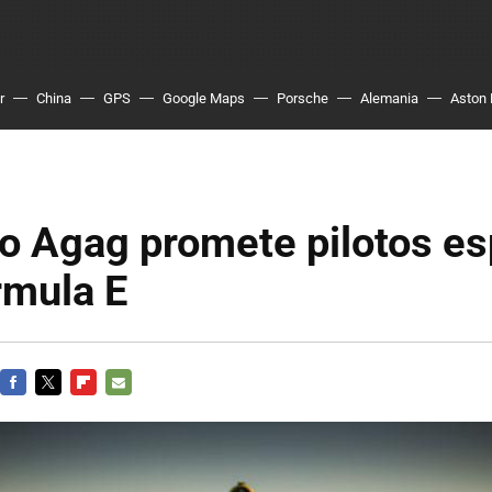
r
China
GPS
Google Maps
Porsche
Alemania
Aston 
ro Agag promete pilotos e
rmula E
FACEBOOK
TWITTER
FLIPBOARD
E-
MAIL