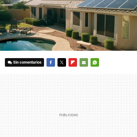
Sin comentarios
FACEBOOK
TWITTER
FLIPBOARD
E-
WHATSAPP
MAIL