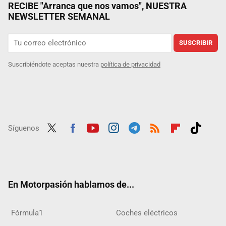
RECIBE "Arranca que nos vamos", NUESTRA
NEWSLETTER SEMANAL
SUSCRIBIR
Suscribiéndote aceptas nuestra
política de privacidad
Síguenos
Twit
Fac
Yout
Inst
Tele
RSS
Flip
Tikt
ter
ebo
ube
agra
gra
boar
ok
ok
m
m
d
En Motorpasión hablamos de...
Fórmula1
Coches eléctricos