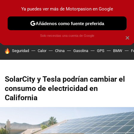
Ya puedes ver más de Motorpasion en Google
PRUEBAS
COCHES ELÉCTRICOS
OBSERVATORIO
F1
Añádenos como fuente preferida
Solo necesitas una cuenta de Google
×
HOY SE HABLA DE
Seguridad
Calor
China
Gasolina
GPS
BMW
F
SolarCity y Tesla podrían cambiar el
consumo de electricidad en
California