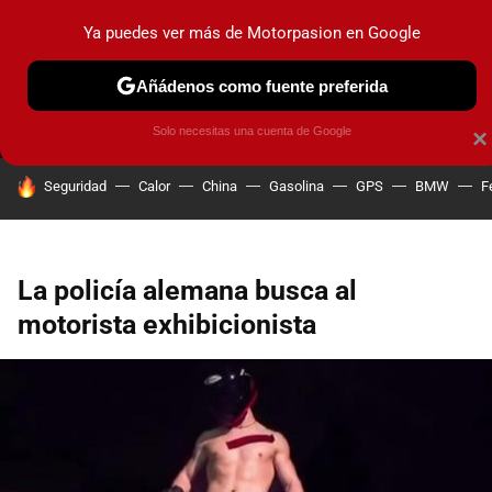
Ya puedes ver más de Motorpasion en Google
MENÚ
NUEVO
Añádenos como fuente preferida
PRUEBAS
COCHES ELÉCTRICOS
OBSERVATORIO
F1
Solo necesitas una cuenta de Google
×
HOY SE HABLA DE
Seguridad
Calor
China
Gasolina
GPS
BMW
F
La policía alemana busca al
motorista exhibicionista