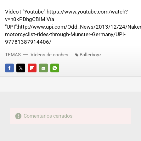
Vídeo | "Youtube":https://www.youtube.com/watch?
v=h0kPDhgCBIM Vía |
"UPI":http://www.upi.com/Odd_News/2013/12/24/Nake
motorcyclist-rides-through-Munster-Germany/UPI-
97781387914406/
TEMAS
Vídeos de coches
Ballerboyz
FACEBOOK
TWITTER
FLIPBOARD
E-
WHATSAPP
MAIL
Comentarios cerrados