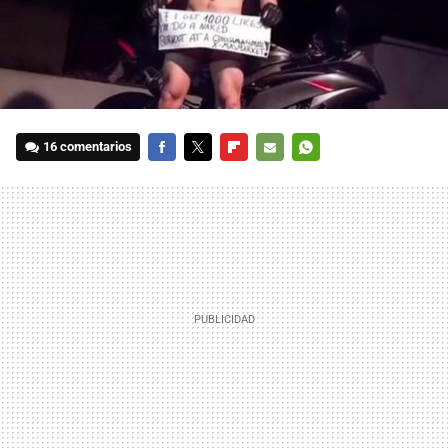
16 comentarios
FACEBOOK
TWITTER
FLIPBOARD
E-
WHATSAPP
MAIL