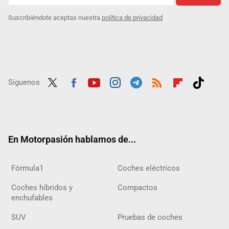
Suscribiéndote aceptas nuestra
política de privacidad
Síguenos
Twit
Fac
Yout
Inst
Tele
RSS
Flip
Tikt
ter
ebo
ube
agra
gra
boar
ok
ok
m
m
d
En Motorpasión hablamos de...
Fórmula1
Coches eléctricos
Coches híbridos y
Compactos
enchufables
SUV
Pruebas de coches