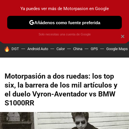
Ya puedes ver más de Motorpasion en Google
PRUEBAS
COCHES ELÉCTRICOS
OBSERVATORIO
F1
Añádenos como fuente preferida
Solo necesitas una cuenta de Google
×
HOY SE HABLA DE
DGT
Android Auto
Calor
China
GPS
Google Maps
Motorpasión a dos ruedas: los top
six, la barrera de los mil artículos y
el duelo Vyron-Aventador vs BMW
S1000RR