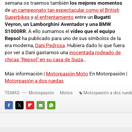
semana os traemos también
los mejores momentos
de
un campeonato tan espectacular como el British
Superbikes
y
el enfrentamiento
entre un
Bugatti
Veyron, un Lamborghini Aventador y una BMW
S1000RR
. A ello sumamos el
vídeo que el equipo
Repsol
ha publicado para uno de sus símbolos de la
era moderna,
Dani Pedrosa
. Hubiera dado lo que fuera
por ver a Dani gastarnos una
inocentada rodeado de
chicas "Repsol" en su casa de Suiza
…
Más información |
Motorpasión Moto
En Motorpasión |
Motorpasión a dos ruedas
TEMAS
Motorpasión
Motos
Motorpasión a dos rued
FACEBOOK
TWITTER
FLIPBOARD
E-
WHATSAPP
MAIL