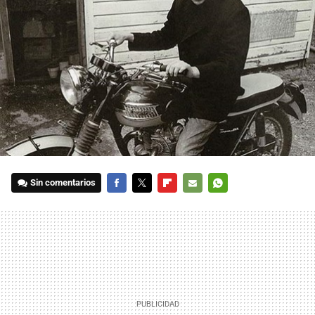
Sin comentarios
FACEBOOK
TWITTER
FLIPBOARD
E-
WHATSAPP
MAIL