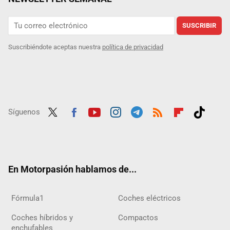
SUSCRIBIR
Suscribiéndote aceptas nuestra
política de privacidad
Síguenos
Twit
Fac
Yout
Inst
Tele
RSS
Flip
Tikt
ter
ebo
ube
agra
gra
boar
ok
ok
m
m
d
En Motorpasión hablamos de...
Fórmula1
Coches eléctricos
Coches híbridos y
Compactos
enchufables