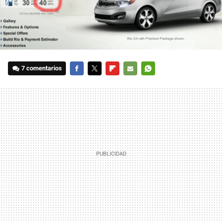
7 comentarios
FACEBOOK
TWITTER
FLIPBOARD
E-
WHATSAPP
MAIL