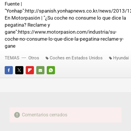
Fuente |
"Yonhap":http://spanish.yonhapnews.co.kr/news/20
En Motorpasión | "¿Su coche no consume lo que dice la
pegatina? Reclame y
gane":https://www.motorpasion.com/industria/su-
coche-no-consume-lo-que-dice-la-pegatina-reclame-y-
gane
TEMAS
Otros
Coches en Estados Unidos
Hyundai
FACEBOOK
TWITTER
FLIPBOARD
E-
WHATSAPP
MAIL
Comentarios cerrados