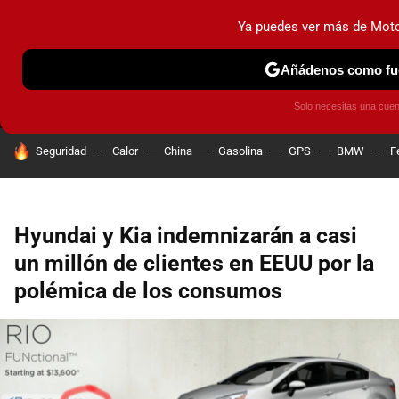
Ya puedes ver más de Mot
MENÚ
NUEVO
Añádenos como fue
PRUEBAS
COCHES ELÉCTRICOS
OBSERVATORIO
F1
Solo necesitas una cue
HOY SE HABLA DE
Seguridad
Calor
China
Gasolina
GPS
BMW
F
Hyundai y Kia indemnizarán a casi
un millón de clientes en EEUU por la
polémica de los consumos