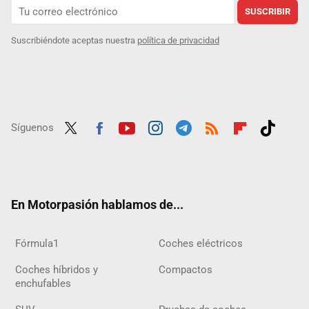
SUSCRIBIR
Suscribiéndote aceptas nuestra
política de privacidad
Síguenos
Twit
Fac
Yout
Inst
Tele
RSS
Flip
Tikt
ter
ebo
ube
agra
gra
boar
ok
ok
m
m
d
En Motorpasión hablamos de...
Fórmula1
Coches eléctricos
Coches híbridos y
Compactos
enchufables