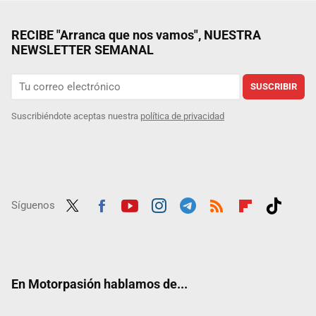
RECIBE "Arranca que nos vamos", NUESTRA
NEWSLETTER SEMANAL
SUSCRIBIR
Suscribiéndote aceptas nuestra
política de privacidad
Síguenos
Twit
Fac
Yout
Inst
Tele
RSS
Flip
Tikt
ter
ebo
ube
agra
gra
boar
ok
ok
m
m
d
En Motorpasión hablamos de...