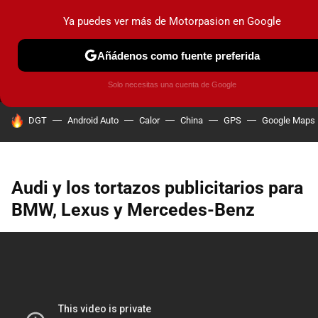
Ya puedes ver más de Motorpasion en Google
MENÚ
NUEVO
Añádenos como fuente preferida
PRUEBAS
COCHES ELÉCTRICOS
OBSERVATORIO
F1
Solo necesitas una cuenta de Google
HOY SE HABLA DE
DGT
Android Auto
Calor
China
GPS
Google Maps
Audi y los tortazos publicitarios para
BMW, Lexus y Mercedes-Benz