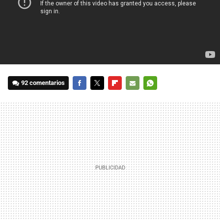
92 comentarios
FACEBOOK
TWITTER
FLIPBOARD
E-
WHATSAPP
MAIL