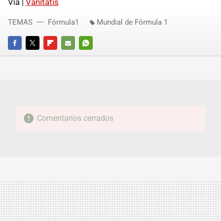
Vía |
Vanitatis
TEMAS
Fórmula1
Mundial de Fórmula 1
FACEBOOK
TWITTER
FLIPBOARD
E-
WHATSAPP
MAIL
Comentarios cerrados