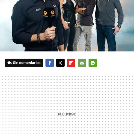
Sin comentarios
FACEBOOK
TWITTER
FLIPBOARD
E-
WHATSAPP
MAIL