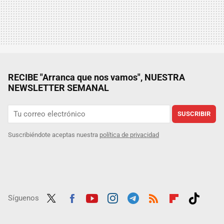
RECIBE "Arranca que nos vamos", NUESTRA
NEWSLETTER SEMANAL
SUSCRIBIR
Suscribiéndote aceptas nuestra
política de privacidad
Síguenos
Twit
Fac
Yout
Inst
Tele
RSS
Flip
Tikt