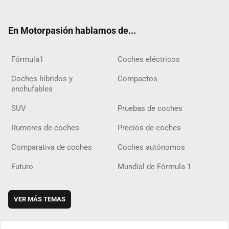
ter
ebo
ube
agra
gra
boar
ok
ok
m
m
d
En Motorpasión hablamos de...
Fórmula1
Coches eléctricos
Coches híbridos y
Compactos
enchufables
SUV
Pruebas de coches
Rumores de coches
Precios de coches
Comparativa de coches
Coches autónomos
Futuro
Mundial de Fórmula 1
VER MÁS TEMAS