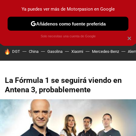
Ya puedes ver más de Motorpasion en Google
PRUEBAS
COCHES ELÉCTRICOS
OBSERVATORIO
F1
Añádenos como fuente preferida
Solo necesitas una cuenta de Google
×
HOY SE HABLA DE
DGT
China
Gasolina
Xiaomi
Mercedes-Benz
Alem
La Fórmula 1 se seguirá viendo en
Antena 3, probablemente