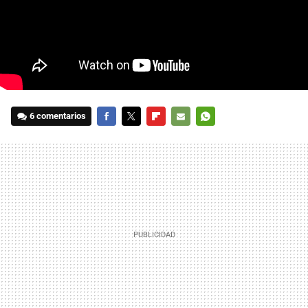
6 comentarios
FACEBOOK
TWITTER
FLIPBOARD
E-
WHATSAPP
MAIL