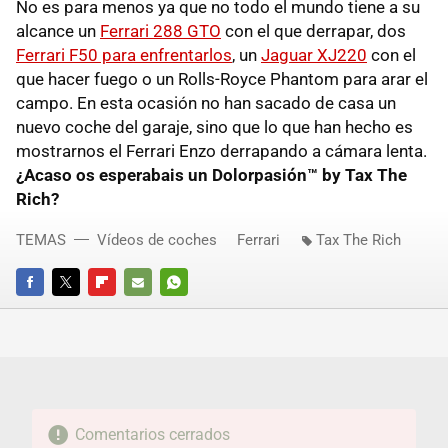
No es para menos ya que no todo el mundo tiene a su
alcance un
Ferrari 288 GTO
con el que derrapar, dos
Ferrari F50 para enfrentarlos
, un
Jaguar XJ220
con el
que hacer fuego o un Rolls-Royce Phantom para arar el
campo. En esta ocasión no han sacado de casa un
nuevo coche del garaje, sino que lo que han hecho es
mostrarnos el Ferrari Enzo derrapando a cámara lenta.
¿Acaso os esperabais un Dolorpasión™ by Tax The
Rich?
TEMAS
Vídeos de coches
Ferrari
Tax The Rich
FACEBOOK
TWITTER
FLIPBOARD
E-
WHATSAPP
MAIL
Comentarios cerrados