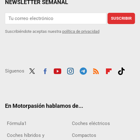
NEWSLETTER SEMANAL
SUSCRIBIR
Suscribiéndote aceptas nuestra
política de privacidad
Síguenos
Twit
Fac
Yout
Inst
Tele
RSS
Flip
Tikt
ter
ebo
ube
agra
gra
boar
ok
ok
m
m
d
En Motorpasión hablamos de...
Fórmula1
Coches eléctricos
Coches híbridos y
Compactos