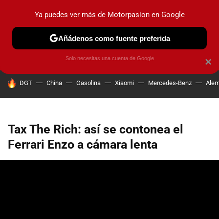
Ya puedes ver más de Motorpasion en Google
PRUEBAS
COCHES ELÉCTRICOS
OBSERVATORIO
F1
Añádenos como fuente preferida
Solo necesitas una cuenta de Google
×
HOY SE HABLA DE
DGT
China
Gasolina
Xiaomi
Mercedes-Benz
Alem
Tax The Rich: así se contonea el
Ferrari Enzo a cámara lenta