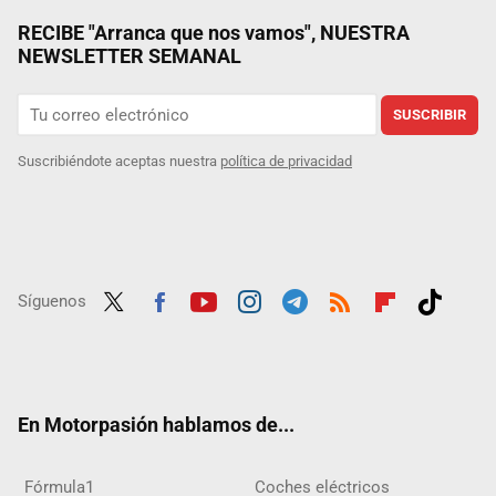
RECIBE "Arranca que nos vamos", NUESTRA
NEWSLETTER SEMANAL
SUSCRIBIR
Suscribiéndote aceptas nuestra
política de privacidad
Síguenos
Twit
Fac
Yout
Inst
Tele
RSS
Flip
Tikt
ter
ebo
ube
agra
gra
boar
ok
ok
m
m
d
En Motorpasión hablamos de...
Fórmula1
Coches eléctricos