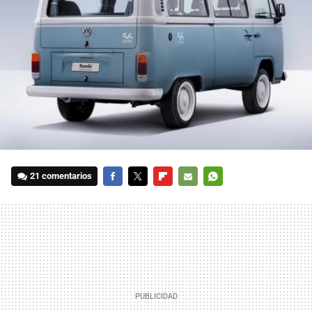
21 comentarios
FACEBOOK
TWITTER
FLIPBOARD
E-
WHATSAPP
MAIL