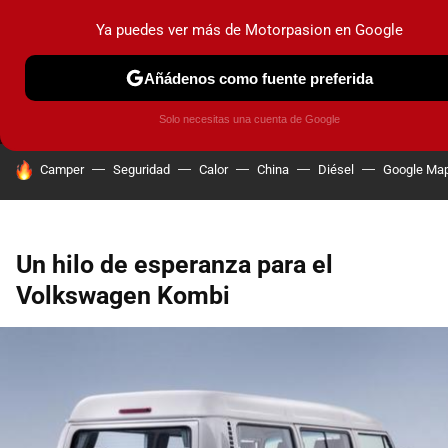
Ya puedes ver más de Motorpasion en Google
MENÚ
NUEVO
Añádenos como fuente preferida
PRUEBAS
COCHES ELÉCTRICOS
OBSERVATORIO
F1
Solo necesitas una cuenta de Google
HOY SE HABLA DE
Camper
Seguridad
Calor
China
Diésel
Google Ma
Un hilo de esperanza para el
Volkswagen Kombi