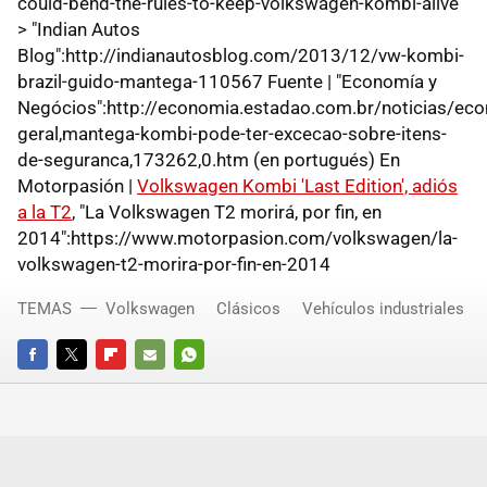
could-bend-the-rules-to-keep-volkswagen-kombi-alive
> "Indian Autos
Blog":http://indianautosblog.com/2013/12/vw-kombi-
brazil-guido-mantega-110567 Fuente | "Economía y
Negócios":http://economia.estadao.com.br/noticias/ec
geral,mantega-kombi-pode-ter-excecao-sobre-itens-
de-seguranca,173262,0.htm (en portugués) En
Motorpasión |
Volkswagen Kombi 'Last Edition', adiós
a la T2
, "La Volkswagen T2 morirá, por fin, en
2014":https://www.motorpasion.com/volkswagen/la-
volkswagen-t2-morira-por-fin-en-2014
TEMAS
Volkswagen
Clásicos
Vehículos industriales
FACEBOOK
TWITTER
FLIPBOARD
E-
WHATSAPP
MAIL