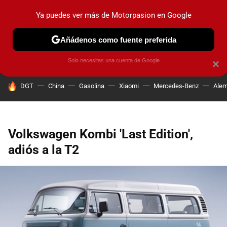
Ya puedes ver más de Motorpasion en Google
PRUEBAS
COCHES ELÉCTRICOS
OBSERVATORIO
F1
Añádenos como fuente preferida
Solo necesitas una cuenta de Google
×
HOY SE HABLA DE
DGT
China
Gasolina
Xiaomi
Mercedes-Benz
Alem
Volkswagen Kombi 'Last Edition',
adiós a la T2