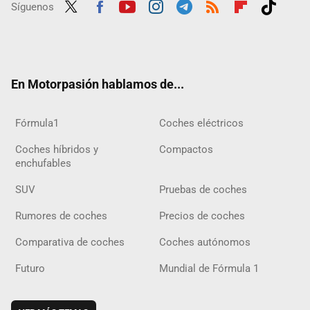
Síguenos
Twit
Fac
Yout
Inst
Tele
RSS
Flip
Tikt
ter
ebo
ube
agra
gra
boar
ok
ok
m
m
d
En Motorpasión hablamos de...
Fórmula1
Coches eléctricos
Coches híbridos y
Compactos
enchufables
SUV
Pruebas de coches
Rumores de coches
Precios de coches
Comparativa de coches
Coches autónomos
Futuro
Mundial de Fórmula 1