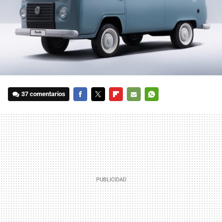
37 comentarios
FACEBOOK
TWITTER
FLIPBOARD
E-
WHATSAPP
MAIL